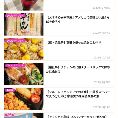
2022年10月11日
ぴんねず☆ごはん
【おすすめ★中華麺】アメリカで美味しい焼きそ
ばを作ろう
2022年10月7日
ぴんねず☆ごはん
【続・栗仕事】蒸籠を使った栗おこわ作り
2022年10月6日
ぴんねず☆ごはん
【栗仕事】クチナシの代用★ターメリックで鮮や
かに色付け
2022年9月29日
お弁当
【ソルトレイクシティでの収穫】中華系スーパー
で見つけた 我が家最愛の陳麻婆豆腐の素
2022年9月24日
ALDI
【アメリカの美味しいパンケーキ探し!第四弾】