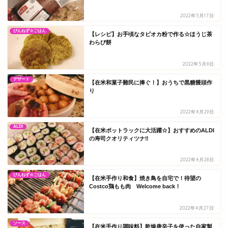
2022年5月17日
ぴんねず☆ごはん
【レシピ】お手頃なタピオカ粉で作る☆ほうじ茶
わらび餅
2022年5月8日
デザート
【在米和菓子難民に捧ぐ！】おうちで黒糖饅頭作
り
2022年4月29日
ALDI
【在米ポットラックに大活躍☆】おすすめのALDI
の寿司クオリティツナ‼
2022年4月28日
ぴんねず☆ごはん
【在米手作り和食】焼き鳥を自宅で！待望の
Costco鶏もも肉 Welcome back！
2022年4月27日
ソース
【在米手作り調味料】乾燥唐辛子を使った自家製