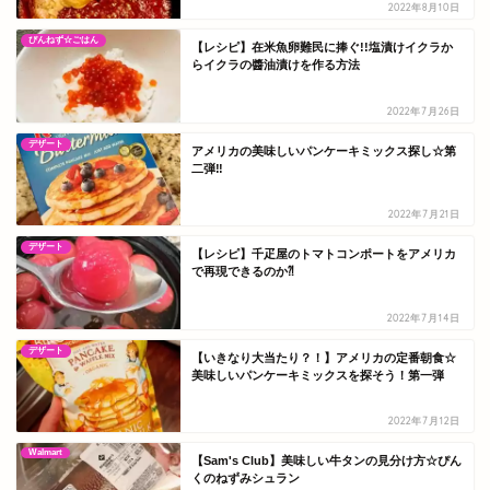
2022年8月10日
ぴんねず☆ごはん
【レシピ】在米魚卵難民に捧ぐ!!塩漬けイクラか
らイクラの醬油漬けを作る方法
2022年7月26日
デザート
アメリカの美味しいパンケーキミックス探し☆第
二弾‼
2022年7月21日
デザート
【レシピ】千疋屋のトマトコンポートをアメリカ
で再現できるのか⁈
2022年7月14日
デザート
【いきなり大当たり？！】アメリカの定番朝食☆
美味しいパンケーキミックスを探そう！第一弾
2022年7月12日
Walmart
【Sam's Club】美味しい牛タンの見分け方☆ぴん
くのねずみシュラン