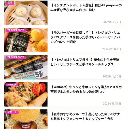
お肉
【インスタントポット＋蒸籠】粉はAll purposeの
み★夜な夜な肉まん作りに励む
2022年11月9日
TRADER JOE'S
【モスバーガーを目指して…】トレジョのトリュ
フパスタソースを使った手作りハンバーガー☆バ
ンズのレシピ紹介
2022年11月7日
TRADER JOE'S
【トレジョはトリュフ祭り!!】華金のお供★美味
しいトリュフチーズと手作りケールチップス
2022年11月6日
Walmart
【Walmart】牛タンと牛ホルモンを購入‼アメリカ
南部でホルモン炒め＆もつ鍋を楽しむ
2022年11月1日
デザート
【在米おすすめフルーツ】黒くなった赤いバナナ
を救出！シフォンケーキ＆カップケーキ作り