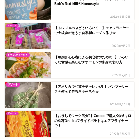
Bob's Red MillのHomestyle
2022年9月13日
Costco
【トレジョのぶどういろいろ…】エアフライヤー
で大成功の激うま自家製レーズン作り★
2022年9月2日
ぴんねず☆ごはん
【魚捌き初心者による初心者のための!!】いろい
ろな食感を楽しむ★サーモンの刺身の切り方
2022年9月1日
デザート
【アメリカで和菓子チャレンジ!!】バンブーリー
フを使って笹巻きを作ろう☆
2022年8月24日
Costco
【おうちでマック気分⁈】Costcoで購入☆約3キロ
の冷凍Ore-Idaフライドポテトはエアフライヤー
で！
2022年8月22日