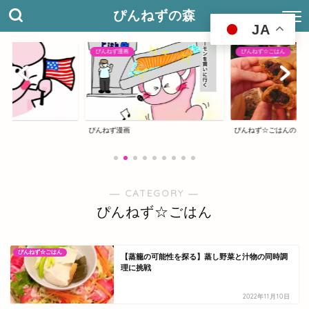
ぴんねずの森
JA
ぴんねず漫画
ぴんねず☆ごはん
ぴんねず漫画
ぴんねず☆ごはんのレシ
― CATEGORY ―
ぴんねず☆ごはん
ぴんねず☆ごはん
【蒸籠の可能性を探る】蒸し野菜と汁物の同時調
理に挑戦
2022年11月10日