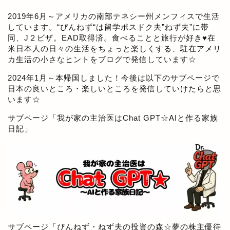
2019年6月～アメリカの南部テネシー州メンフィスで生活
しています。“ぴんねず“は留学ポスドク夫”ねず夫”に帯
同、J２ビザ。EAD取得済。食べることと旅行が好き♥在
米日本人の日々の生活をちょっと楽しくする、駐在アメリ
カ生活の小さなヒントをブログで発信しています☆
2024年1月～本帰国しました！今後は以下のサブページで
日本の良いところ・楽しいところを発信していけたらと思
います☆
サブページ「
我が家の主治医はChat GPT☆AIと作る家族
日記
」
サブページ「
ぴんねず・ねず夫の投資の森☆夢の株主優待