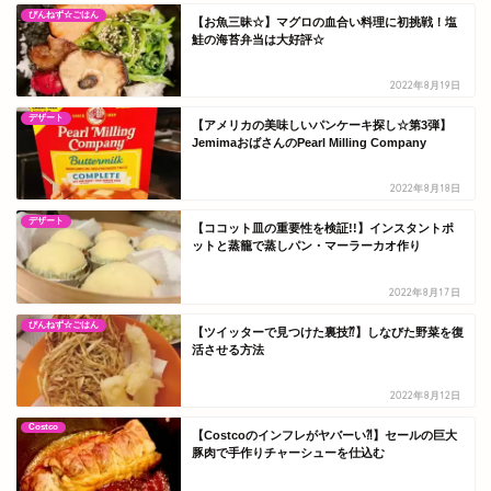
ぴんねず☆ごはん
【お魚三昧☆】マグロの血合い料理に初挑戦！塩
鮭の海苔弁当は大好評☆
2022年8月19日
デザート
【アメリカの美味しいパンケーキ探し☆第3弾】
JemimaおばさんのPearl Milling Company
2022年8月18日
デザート
【ココット皿の重要性を検証!!】インスタントポ
ットと蒸籠で蒸しパン・マーラーカオ作り
2022年8月17日
ぴんねず☆ごはん
【ツイッターで見つけた裏技⁇】しなびた野菜を復
活させる方法
2022年8月12日
Costco
【Costcoのインフレがヤバーい⁈】セールの巨大
豚肉で手作りチャーシューを仕込む