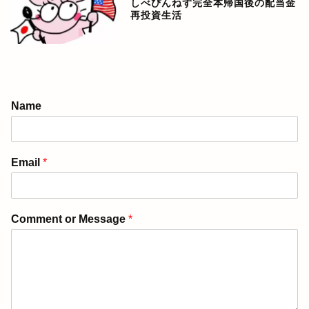
しべぴんねず完全本帰国後の配当金
再投資生活
アメリカ生活ブログ
Name
ぴんねず漫画
Email
*
ぴんねず☆ごはんのレシ
ピ集
Comment or Message
*
ぴんねずの旅のしおり・
旅行記一覧
日本の温泉宿