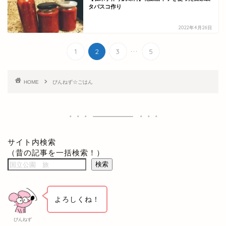
タバスコ作り
2022年4月26日
...
1
2
3
5
HOME
ぴんねず☆ごはん
サイト内検索
（昔の記事を一括検索！）
検索
よろしくね！
ぴんねず