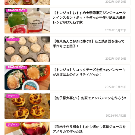
2022年10月28日
TRADER JOE'S
【トレジョ】おすすめ★季節限定ジンジャエール
とインスタントポットを使った手作り納豆の最新
レシピ＠ぴんねず家
2022年10月27日
デザート
【在米あんこ好きに捧ぐ‼】たこ焼き器を使って
手作りごま団子！
2022年10月26日
TRADER JOE'S
【トレジョ】リコッタチーズを使ったパンケーキ
がお店以上のクオリティだった！
2022年10月24日
デザート
【お子様大喜び♪】お家でアンパンマンを作ろう‼
2022年10月12日
デザート
【在米手作り和食】むかし懐かし紫蘇ジュースを
アメリカで作った話