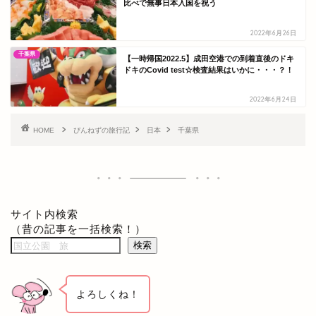
比べで無事日本入国を祝う
2022年6月26日
千葉県
【一時帰国2022.5】成田空港での到着直後のドキ
ドキのCovid test☆検査結果はいかに・・・？！
2022年6月24日
HOME
ぴんねずの旅行記
日本
千葉県
サイト内検索
（昔の記事を一括検索！）
検索
よろしくね！