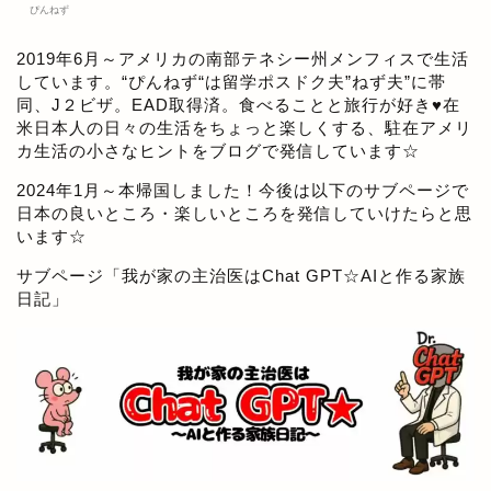
ぴんねず
2019年6月～アメリカの南部テネシー州メンフィスで生活
しています。“ぴんねず“は留学ポスドク夫”ねず夫”に帯
同、J２ビザ。EAD取得済。食べることと旅行が好き♥在
米日本人の日々の生活をちょっと楽しくする、駐在アメリ
カ生活の小さなヒントをブログで発信しています☆
2024年1月～本帰国しました！今後は以下のサブページで
日本の良いところ・楽しいところを発信していけたらと思
います☆
サブページ「
我が家の主治医はChat GPT☆AIと作る家族
日記
」