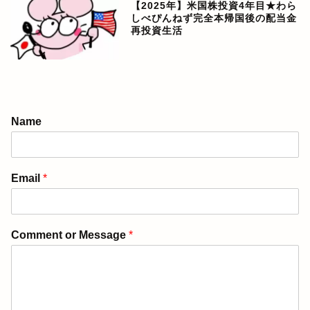
【2025年】米国株投資4年目★わら
しべぴんねず完全本帰国後の配当金
再投資生活
アメリカ生活ブログ
Name
ぴんねず漫画
Email
*
ぴんねず☆ごはんのレシ
ピ集
Comment or Message
*
ぴんねずの旅のしおり・
旅行記一覧
日本の温泉宿