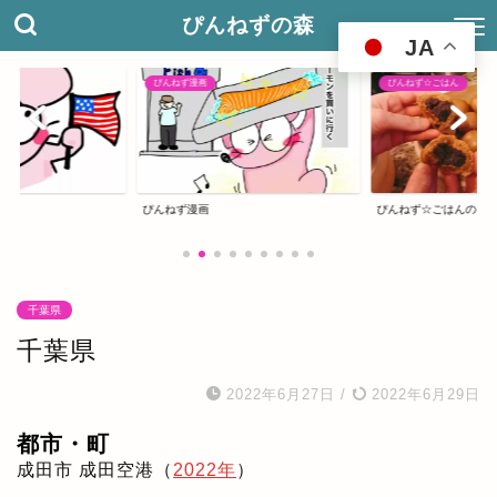
ぴんねずの森
JA
ぴんねず漫画
ぴんねず☆ごはん
グ
ぴんねず漫画
ぴんねず☆ごはんのレ
千葉県
千葉県
2022年6月27日
/
2022年6月29日
都市・町
成田市 成田空港（
2022年
）