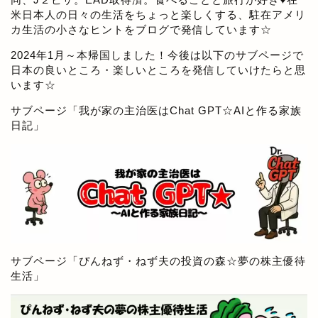
米日本人の日々の生活をちょっと楽しくする、駐在アメリ
カ生活の小さなヒントをブログで発信しています☆
2024年1月～本帰国しました！今後は以下のサブページで
日本の良いところ・楽しいところを発信していけたらと思
います☆
サブページ「
我が家の主治医はChat GPT☆AIと作る家族
日記
」
サブページ「
ぴんねず・ねず夫の投資の森☆夢の株主優待
生活
」