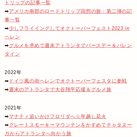
トリップの記事一覧
➡
アメリカ南部のロードトリップ回想の旅：第二弾の記
事一覧
➡
少しフライイングしてオクトーバーフェスト2023 in
ヘレン
➡
グルメを求めて週末アトランタでバースデー＆バレン
タイン
2022年
➡
ドイツ風の街ヘレンでオクトーバーフェスタに参戦
➡
週末のアトランタで大谷翔平応援＆グルメ旅
2021年
➡
マナティ追いかけフロリダへ☆年越し花火
➡
グレートスモーキーマウンテンをかすめてチャタヌー
ガからアトランタへ向かう旅