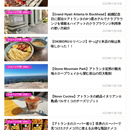
2023年11月19日
ジョージア州（GA）
【Grand Hyatt Atlanta In Buckhead】結婚記念
日に宿泊☆アトランタの4つ星ホテルでクラブラウ
ンジを堪能＆ハイアットのクラブラウンジ利用券
の使い方紹介
2023年11月18日
ジョージア州（GA）
【OKIBORU☆リベンジ】やっぱり本店の味は美
味しかった！！
2023年11月17日
ジョージア州（GA）
【Stone Mountain Park】アトランタ近郊の観光
地☆ロープウェイから望む岩山の巨大彫刻
2023年11月15日
ジョージア州（GA）
【Novo Cucina】アトランタの絶品イタリアン☆
熟成バルサミコのチーズリゾット
2023年11月13日
ジョージア州（GA）
【アトランタのスーパー巡り】世界のスーパーで
見つけた‼ナメコ汁に使えるお得な瓶詰ナメコ