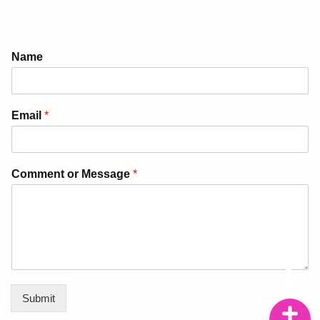
アメリカ生活ブログ
Name
ぴんねず漫画
Email
*
ぴんねず☆ごはんのレシ
ピ集
Comment or Message
*
ぴんねずの旅のしおり・
旅行記一覧
日本の温泉宿
Submit