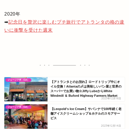
2020年
➡
記念日を贅沢に楽しむプチ旅行でアトランタの格の違
いに衝撃を受けた週末
ジョージア州（GA）
【アトランタとのお別れ】ロードトリップ中にオ
イル交換！Atlantaの〆は美味しいパン屋と世界の
スーパーでお買い物☆Jiffy LubeからWhite
Windmill ＆ Buford Highway Farmers Market
2023年12月18日
ジョージア州（GA）
【Leopold's Ice Cream】サバンナで100年続く老
舗アイスクリームショップ＆ホテルのスモアサー
ビス
2023年12月14日