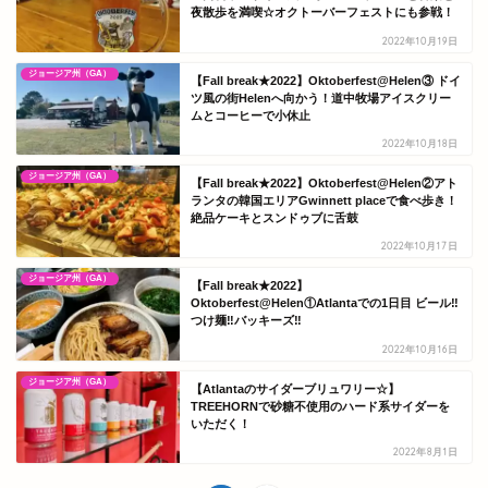
夜散歩を満喫☆オクトーバーフェストにも参戦！
2022年10月19日
ジョージア州（GA）
【Fall break★2022】Oktoberfest@Helen③ ドイ
ツ風の街Helenへ向かう！道中牧場アイスクリー
ムとコーヒーで小休止
2022年10月18日
ジョージア州（GA）
【Fall break★2022】Oktoberfest@Helen②アト
ランタの韓国エリアGwinnett placeで食べ歩き！
絶品ケーキとスンドゥブに舌鼓
2022年10月17日
ジョージア州（GA）
【Fall break★2022】
Oktoberfest@Helen①Atlantaでの1日目 ビール‼
つけ麺‼バッキーズ‼
2022年10月16日
ジョージア州（GA）
【Atlantaのサイダーブリュワリー☆】
TREEHORNで砂糖不使用のハード系サイダーを
いただく！
2022年8月1日