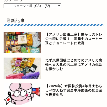
最新記事
【アメリカ出張土産】懐かしのトレ
ジョ印に舌鼓！！高騰中のコーヒー
豆とチョコレートに歓喜
ねず夫帰国後はじめてのアメリカ出
張へ☆大量のお土産にアメリカ生活
を懐かしむ
【2025年】米国株投資4年目★わら
しべぴんねず完全本帰国後の配当金
再投資生活