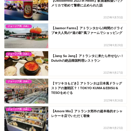
【Oktoberfest 2023 in Helen】飲酒運転疑いでア
メリカで初めて警察に止められた話
2023年9月30日
ジョージア州（GA）
【Jaemor Farms】アトランタから1時間のドライ
ブ★大人気の“道の駅”風ファームでショッピング
2023年9月29日
ジョージア州（GA）
【Jang Su Jang】アトランタに来たら外せない！
Duluthの絶品韓国料理レストラン
2023年9月27日
ジョージア州（GA）
【マツキヨもどき】アトランタは日本風ドラッグ
ストアの激戦区？！TOKYO KUMA＆EBISU＆
TESOをめぐる
2023年9月26日
ジョージア州（GA）
【Amore Mio】アトランタ郊外の超本格的オシャ
レケーキ店でいただく朝食
2023年9月25日