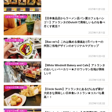
2023年11月12日
ジョージア州（GA）
【日本食品店からラーメン店パン屋カフェをハシ
ゴ！】アトランタのDuluthで美味しいものを食べ
尽くす夜活？
2023年11月11日
アラバマ州（AL)
【Bac-ee’s】これは集める価値あり⁉バッキーの
州別ご当地デザインのオリジナルマグカップ
2023年10月4日
ジョージア州（GA）
【White Windmill Bakery and Cafe】アトランタ
のおいしいベーカリー★クロワッサン生地が美味
しい‼
2023年10月3日
ジョージア州（GA）
【Circle Sushi】アトランタにあるぴんねず家が
大好きな美味しい日本食レストラン★コスパも最
高！！
2023年10月2日
ジョージア州（GA）