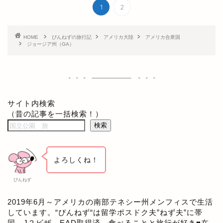
1
2
HOME
ぴんねずの旅行記
アメリカ大陸
アメリカ合衆国
ジョージア州（GA）
サイト内検索
（昔の記事を一括検索！）
検索
よろしくね！
ぴんねず
2019年6月～アメリカの南部テネシー州メンフィスで生活
しています。“ぴんねず“は留学ポスドク夫”ねず夫”に帯
同、J２ビザ。EAD取得済。食べることと旅行が好き♥在