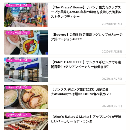
ジョージア州（GA）
【The Pirates' House】サバンナ観光☆クラブス
ープが美味しい‼300年前の建物を改装した海賊レ
ストランでディナー
2023年12月13日
アメリカ生活ブログ
【Buc-ees】ご当地限定州別マグカップ⭐︎ジョージ
ア州バージョンGET‼︎
2023年11月28日
ジョージア州（GA）
【PARIS BAGUETTE 】サンクスギビングでも絶
賛営業中⭐︎アジアンベーカリーは働き者⁉
2023年11月27日
ジョージア州（GA）
【サンクスギビング旅行2023】お馴染み
☆Atlantaのつけ麺OKIBORU食べ収め？！
2023年11月25日
ジョージア州（GA）
【Alon's Bakery & Market】アップルパイが美味
しいベーカリー☆アトランタ