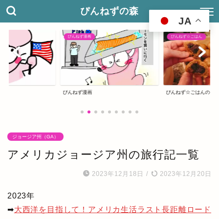
ぴんねずの森
JA
ぴんねず☆ごはん
アメリカ合衆国
ぴんねず☆ごはんのレシピ集
ぴんねずの旅のしおり
ジョージア州（GA）
アメリカジョージア州の旅行記一覧
2023年12月18日
/
2023年12月20日
2023年
➡
大西洋を目指して！アメリカ生活ラスト長距離ロード