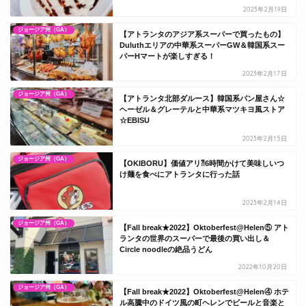
2023年2月19日
ジョージア州（GA）
【アトランタのアジア系スーパーで買ったもの】
Duluthエリアの中華系スーパーGW＆韓国系スー
パーHマートが楽しすぎる！
2023年2月17日
ジョージア州（GA）
【アトランタ北部ダルース】韓国系パン屋さん☆
ヘーゼル＆グレーテルと中華系マツキヨ風ストア
☆EBISU
2023年2月15日
ジョージア州（GA）
【OKIBORU】価値アリ⁈6時間かけて美味しいつ
け麺を食べにアトランタに行った話
2023年2月14日
ジョージア州（GA）
【Fall break★2022】Oktoberfest@Helen⑤ アト
ランタの世界のスーパーで最後の買い出し＆
Circle noodleの絶品うどん
2022年10月20日
ジョージア州（GA）
【Fall break★2022】Oktoberfest@Helen④ ホテ
ル高騰中のドイツ風の町ヘレンでビールと音楽と