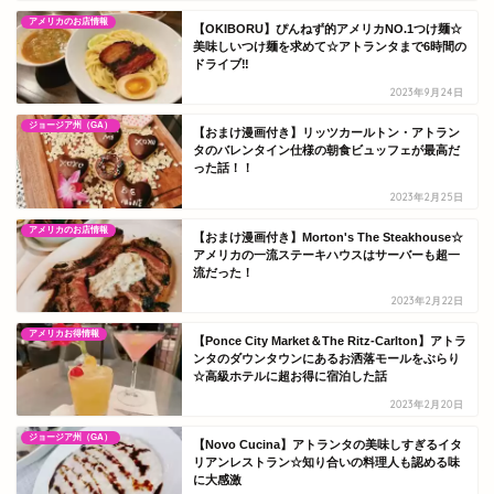
アメリカのお店情報
【OKIBORU】ぴんねず的アメリカNO.1つけ麺☆
美味しいつけ麺を求めて☆アトランタまで6時間の
ドライブ‼
2023年9月24日
ジョージア州（GA）
【おまけ漫画付き】リッツカールトン・アトラン
タのバレンタイン仕様の朝食ビュッフェが最高だ
った話！！
2023年2月25日
アメリカのお店情報
【おまけ漫画付き】Morton's The Steakhouse☆
アメリカの一流ステーキハウスはサーバーも超一
流だった！
2023年2月22日
アメリカお得情報
【Ponce City Market＆The Ritz-Carlton】アトラ
ンタのダウンタウンにあるお洒落モールをぶらり
☆高級ホテルに超お得に宿泊した話
2023年2月20日
ジョージア州（GA）
【Novo Cucina】アトランタの美味しすぎるイタ
リアンレストラン☆知り合いの料理人も認める味
に大感激