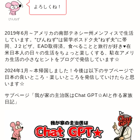
よろしくね！
ぴんねず
2019年6月～アメリカの南部テネシー州メンフィスで生活
しています。“ぴんねず“は留学ポスドク夫”ねず夫”に帯
同、J２ビザ。EAD取得済。食べることと旅行が好き♥在
米日本人の日々の生活をちょっと楽しくする、駐在アメリ
カ生活の小さなヒントをブログで発信しています☆
2024年1月～本帰国しました！今後は以下のサブページで
日本の良いところ・楽しいところを発信していけたらと思
います☆
サブページ「
我が家の主治医はChat GPT☆AIと作る家族
日記
」