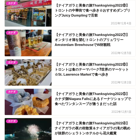
カナダ
【ナイアガラと美食の旅Thanksgiving2022⑧】
トロントの中華街で食べ歩き☆おすすめダンプリ
ングJuicy Dumplingで舌鼓
2022年12月4日
カナダ
【ナイアガラと美食の旅Thanksgiving2022⑦】
オンタリオ湖を望むトロントのブリュワリー
Amsterdam BrewhouseでW杯観戦
2022年12月3日
カナダ
【ナイアガラと美食の旅Thanksgiving2022⑥】
トロントは食のテーマパーク⁈世界のマーケット
☆St. Lawrence Marketで食べ歩き
2022年12月2日
カナダ
【ナイアガラと美食の旅Thanksgiving2022⑤】
カナダ側Niagara Fallsにあるドーナツショップで
食べたワンタンスープが激うまだった話
2022年12月1日
カナダ
【ナイアガラと美食の旅Thanksgiving2022④】
ナイアガラの夜の街散策＆ナイアガラの滝の眺め
が抜群のシェラトンホテルから花火鑑賞