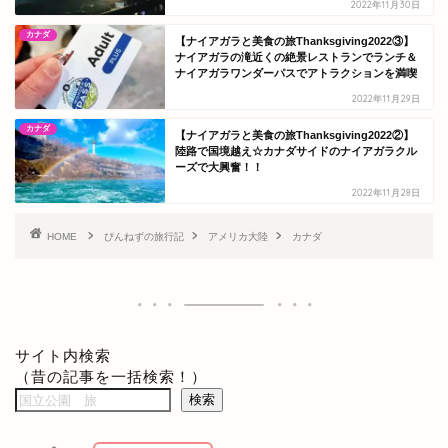
2022年11月30日
カナダ
【ナイアガラと美食の旅Thanksgiving2022③】
ナイアガラの滝近くの絶景レストランでランチ＆
ナイアガラワンダーパスでアトラクションを満喫
2022年11月29日
カナダ
【ナイアガラと美食の旅Thanksgiving2022②】
陸路で国境越え☆カナダサイドのナイアガラクル
ーズで大興奮！！
2022年11月28日
HOME
ぴんねずの旅行記
アメリカ大陸
カナダ
サイト内検索
（昔の記事を一括検索！）
検索