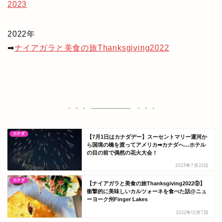
2023
2022年
➡
ナイアガラと美食の旅Thanksgiving2022
カナダ
【7月1日はカナダデー】スーセントマリー運河か
ら国境の橋を渡ってアメリカ➡カナダへ…ホテル
の目の前で偶然の花火大会！
2023年7月22日
カナダ
【ナイアガラと美食の旅Thanksgiving2022⑨】
衝撃的に美味しいカルツォーネを食べた話@ニュ
ーヨーク州Finger Lakes
2022年12月7日