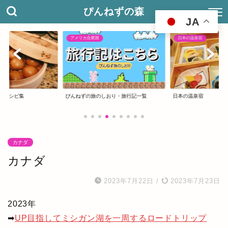
ぴんねずの森
JA
アメリカ合衆国
日本の温泉宿
のレシピ集
ぴんねずの旅のしおり・旅行記一覧
日本の温泉宿
カナダ
カナダ
2023年7月22日
/
2023年7月23日
2023年
➡
UP目指してミシガン湖を一周するロードトリップ