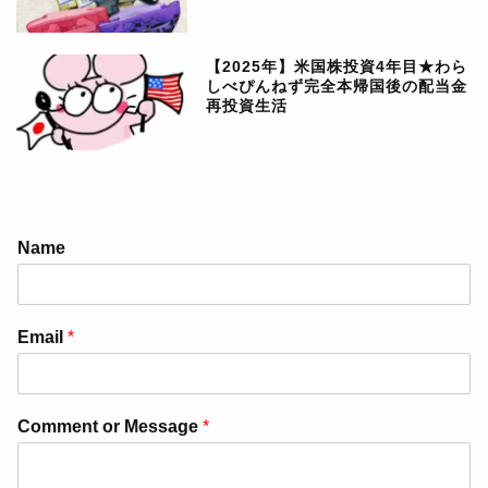
【2025年】米国株投資4年目★わら
しべぴんねず完全本帰国後の配当金
再投資生活
アメリカ生活ブログ
Name
ぴんねず漫画
Email
*
ぴんねず☆ごはんのレシ
ピ集
Comment or Message
*
ぴんねずの旅のしおり・
旅行記一覧