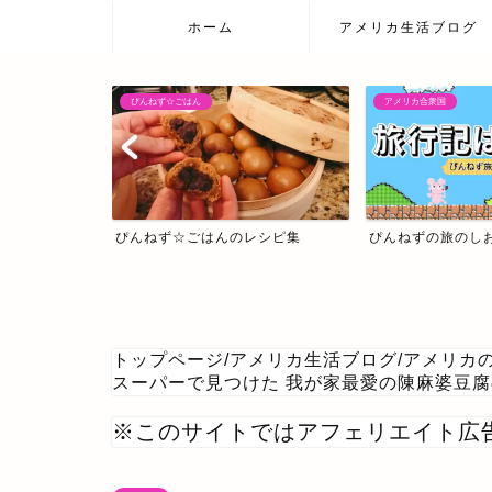
ホーム
アメリカ生活ブログ
アメリカ合衆国
日本の温泉宿
レシピ集
ぴんねずの旅のしおり・旅行記一覧
日本の温泉宿
トップページ
/
アメリカ生活ブログ
/
アメリカ
スーパーで見つけた 我が家最愛の陳麻婆豆
※このサイトではアフェリエイト広