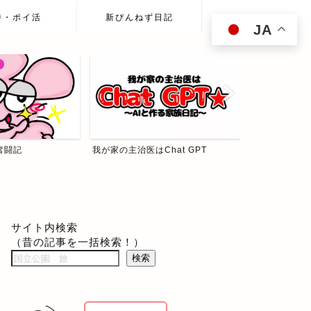
待・ポイ活
新ぴんねず日記
JA
hat GPT
ぴんねず☆投資の森
食べて歩いて
サイト内検索
（昔の記事を一括検索！）
検索