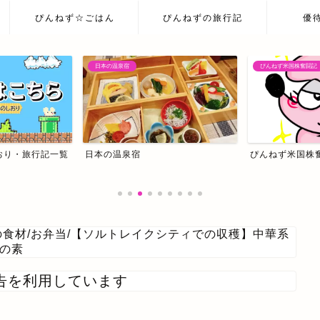
ぴんねず☆ごはん
ぴんねずの旅行記
優
ぴんねず米国株奮闘記
ぴんねず米国株奮闘記
我が家の主治医はC
の食材
/
お弁当
/
【ソルトレイクシティでの収穫】中華系
腐の素
告を利用しています