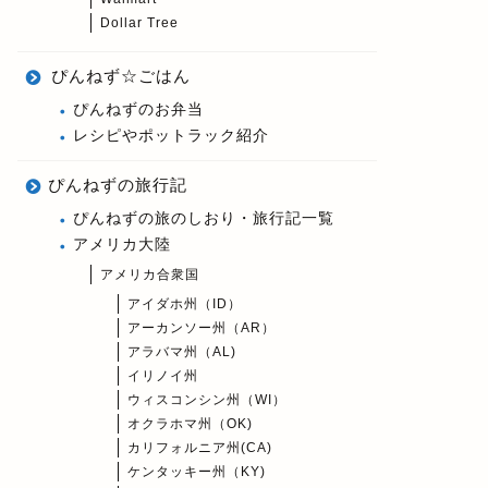
Dollar Tree
ぴんねず☆ごはん
ぴんねずのお弁当
レシピやポットラック紹介
ぴんねずの旅行記
ぴんねずの旅のしおり・旅行記一覧
アメリカ大陸
アメリカ合衆国
アイダホ州（ID）
アーカンソー州（AR）
アラバマ州（AL)
イリノイ州
ウィスコンシン州（WI）
オクラホマ州（OK)
カリフォルニア州(CA)
ケンタッキー州（KY)