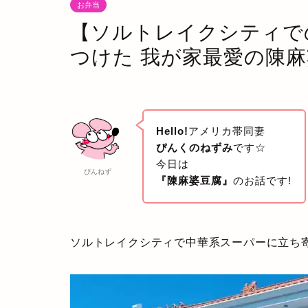
お弁当
【ソルトレイクシティで
つけた 我が家最愛の陳
Hello!
アメリカ帯同妻
ぴんくのねずみ
です☆
今日は
ぴんねず
『陳麻婆豆腐』
のお話です!
ソルトレイクシティで中華系スーパーに立ち