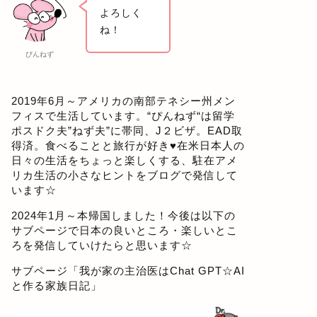
よろしく
ね！
ぴんねず
2019年6月～アメリカの南部テネシー州メン
フィスで生活しています。“ぴんねず“は留学
ポスドク夫”ねず夫”に帯同、J２ビザ。EAD取
得済。食べることと旅行が好き♥在米日本人の
日々の生活をちょっと楽しくする、駐在アメ
リカ生活の小さなヒントをブログで発信して
います☆
2024年1月～本帰国しました！今後は以下の
サブページで日本の良いところ・楽しいとこ
ろを発信していけたらと思います☆
サブページ「
我が家の主治医はChat GPT☆AI
と作る家族日記
」