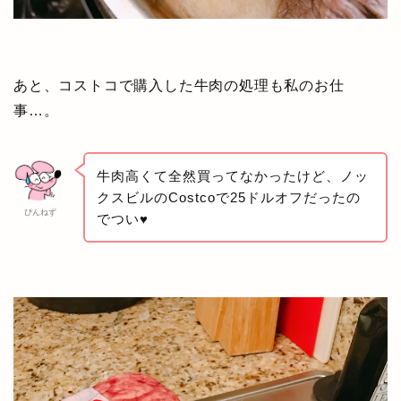
あと、コストコで購入した牛肉の処理も私のお仕
事…。
牛肉高くて全然買ってなかったけど、ノッ
クスビルのCostcoで25ドルオフだったの
ぴんねず
でつい♥