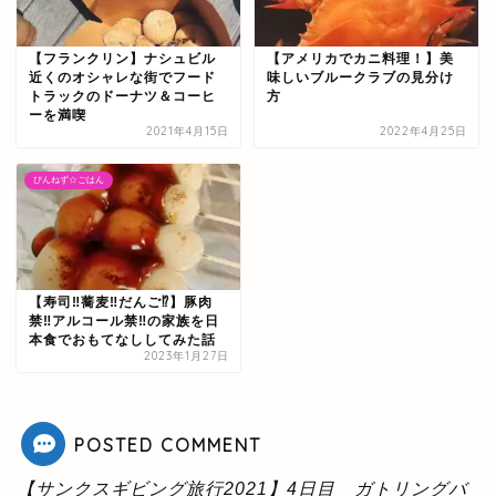
【フランクリン】ナシュビル
【アメリカでカニ料理！】美
近くのオシャレな街でフード
味しいブルークラブの見分け
トラックのドーナツ＆コーヒ
方
ーを満喫
2021年4月15日
2022年4月25日
ぴんねず☆ごはん
【寿司‼蕎麦‼だんご⁉】豚肉
禁‼アルコール禁‼の家族を日
本食でおもてなししてみた話
2023年1月27日
POSTED COMMENT
【サンクスギビング旅行2021】4日目 ガトリングバ