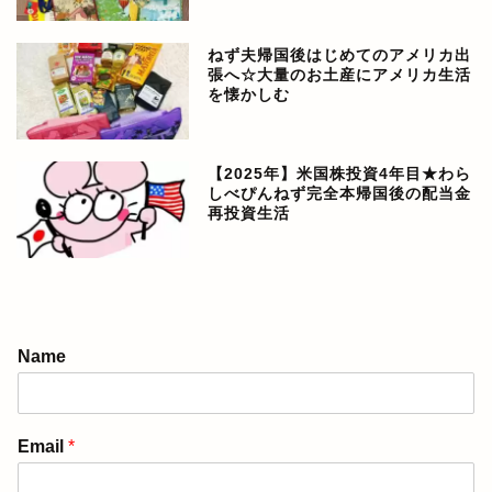
ねず夫帰国後はじめてのアメリカ出
張へ☆大量のお土産にアメリカ生活
を懐かしむ
【2025年】米国株投資4年目★わら
しべぴんねず完全本帰国後の配当金
再投資生活
アメリカ生活ブログ
Name
ぴんねず漫画
Email
*
ぴんねず☆ごはんのレシ
ピ集