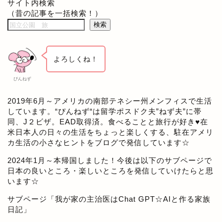
サイト内検索
（昔の記事を一括検索！）
検索
よろしくね！
ぴんねず
2019年6月～アメリカの南部テネシー州メンフィスで生活
しています。“ぴんねず“は留学ポスドク夫”ねず夫”に帯
同、J２ビザ。EAD取得済。食べることと旅行が好き♥在
米日本人の日々の生活をちょっと楽しくする、駐在アメリ
カ生活の小さなヒントをブログで発信しています☆
2024年1月～本帰国しました！今後は以下のサブページで
日本の良いところ・楽しいところを発信していけたらと思
います☆
サブページ「
我が家の主治医はChat GPT☆AIと作る家族
日記
」