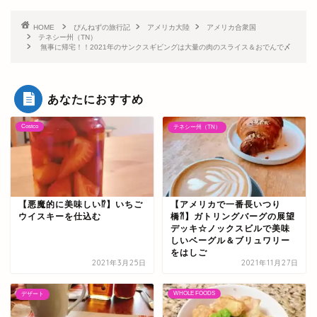
HOME
ぴんねずの旅行記
アメリカ大陸
アメリカ合衆国
テネシー州（TN）
無事に帰宅！！2021年のサンクスギビングは大量の肉のスライス＆おでんで〆
あなたにおすすめ
Costco
テネシー州（TN）
【悪魔的に美味しい⁉】いちご
【アメリカで一番長いつり
ウイスキーを仕込む
橋⁈】ガトリングバーグの展望
デッキ☆ノックスビルで美味
しいベーグル＆ブリュワリー
をはしご
2021年3月25日
2021年11月27日
WHOLE FOODS
デザート