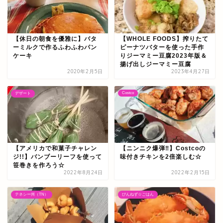
【休日の朝食を優雅に】バタ
【WHOLE FOODS】搾りたて
ーミルクで作るふわふわパン
ピーナツバターを使った手作
ケーキ
りジーマミー豆腐2023年版＆
揚げ出しジーマミー豆腐
2020年2月5日
2023年4月27日
Costco
デザート
【アメリカで和菓子チャレン
【ニンニク爆弾‼】Costcoの
ジ!!】バンブーリーフを使って
味付きチキンを2倍楽しむ☆
笹巻きを作ろう☆
2022年8月24日
2022年2月15日
テネシー州（TN）
ぴんねず☆ごはん