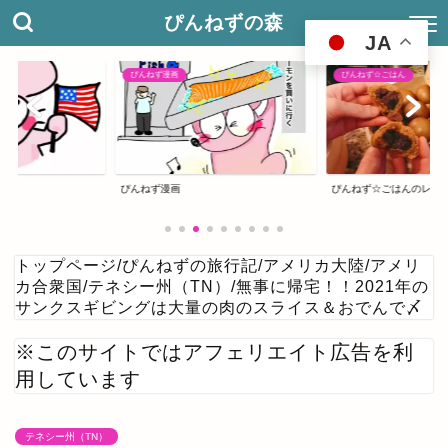
ぴんねずの森
JA
ぴんねず☆ごはん
アメリカ合衆国
ぴんねず☆ごはんのレシピ集
ぴんねずの旅のしおり
トップページ
/
ぴんねずの旅行記
/
アメリカ大陸
/
アメリ
カ合衆国
/
テネシー州（TN）
/
無事に帰宅！！2021年の
サンクスギビングは大量の肉のスライス＆おでんで〆
※このサイトではアフェリエイト広告を利
用しています
テネシー州（TN）