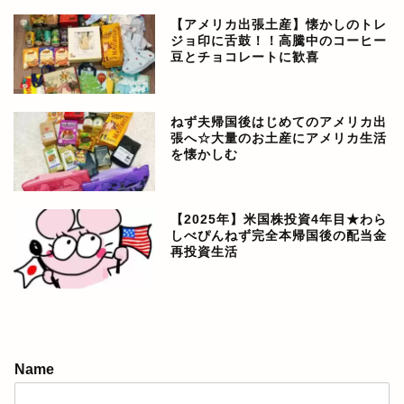
【アメリカ出張土産】懐かしのトレ
ジョ印に舌鼓！！高騰中のコーヒー
豆とチョコレートに歓喜
ねず夫帰国後はじめてのアメリカ出
張へ☆大量のお土産にアメリカ生活
を懐かしむ
【2025年】米国株投資4年目★わら
しべぴんねず完全本帰国後の配当金
再投資生活
アメリカ生活ブログ
Name