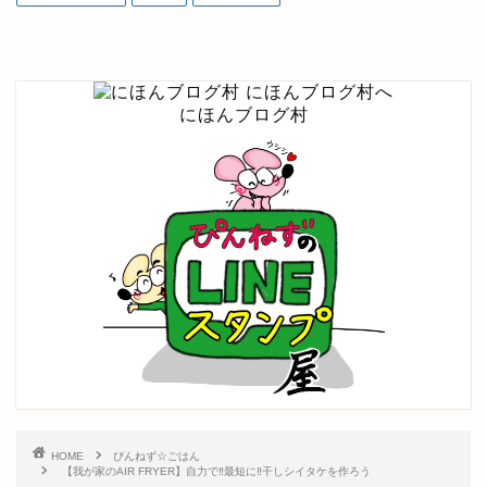
にほんブログ村
HOME
ぴんねず☆ごはん
【我が家のAIR FRYER】自力で‼最短に‼干しシイタケを作ろう