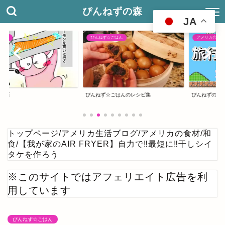
ぴんねずの森
JA
ぴんねず☆ごはん
アメリカ合衆国
ぴんねず☆ごはんのレシピ集
ぴんねずの旅のしおり
トップページ
/
アメリカ生活ブログ
/
アメリカの食材
/
和
食
/
【我が家のAIR FRYER】自力で‼最短に‼干しシイ
タケを作ろう
※このサイトではアフェリエイト広告を利
用しています
ぴんねず☆ごはん