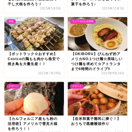
干し大根を作ろう！
菓子を作ろう♪
2023年3月3日
2023年12月1日
和食
アメリカのお店情報
【ポットラック☆おすすめ】
【OKIBORU】ぴんねず的ア
Costcoの鶏もも肉から格安で
メリカNO.1つけ麺☆美味しい
焼き鳥を大量生産！！
つけ麺を求めて☆アトランタ
まで6時間のドライブ‼
2023年7月29日
2023年9月24日
デザート
デザート
【カルフォルニア産もち粉の
【在米和菓子難民に捧ぐ！】
活用術】アメリカで雪見大福
おうちで黒糖饅頭作り
を作ろう！！