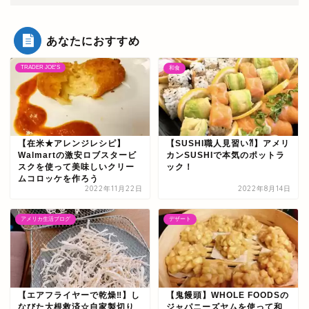
あなたにおすすめ
TRADER JOE'S
和食
【在米★アレンジレシピ】
【SUSHI職人見習い⁈】アメリ
Walmartの激安ロブスタービ
カンSUSHIで本気のポットラ
スクを使って美味しいクリー
ック！
ムコロッケを作ろう
2022年11月22日
2022年8月14日
アメリカ生活ブログ
デザート
【エアフライヤーで乾燥‼】し
【鬼饅頭】WHOLE FOODSの
なびた大根救済☆自家製切り
ジャパニーズヤムを使って和