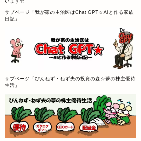
います☆
サブページ「
我が家の主治医はChat GPT☆AIと作る家族
日記
」
サブページ「
ぴんねず・ねず夫の投資の森☆夢の株主優待
生活
」