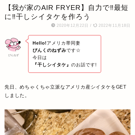
【我が家のAIR FRYER】自力で‼最短
に‼干しシイタケを作ろう
2020年12月22日
/
2022年11月18日
Hello!
アメリカ帯同妻
ぴんくのねずみ
です☆
ぴんねず
今日は
『干しシイタケ』
のお話です!
先日、めちゃくちゃ立派なアメリカ産シイタケをGET
しました。