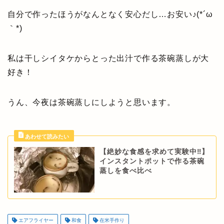
自分で作ったほうがなんとなく安心だし…お安い♪(*´ω
｀*)
私は干しシイタケからとった出汁で作る茶碗蒸しが大
好き！
うん、今夜は茶碗蒸しにしようと思います。
【絶妙な食感を求めて実験中‼】
インスタントポットで作る茶碗
蒸しを食べ比べ
エアフライヤー
和食
在米手作り