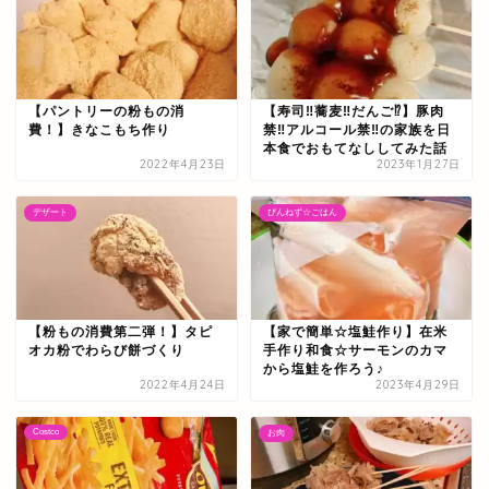
【パントリーの粉もの消
【寿司‼蕎麦‼だんご⁉】豚肉
費！】きなこもち作り
禁‼アルコール禁‼の家族を日
本食でおもてなししてみた話
2022年4月23日
2023年1月27日
デザート
ぴんねず☆ごはん
【粉もの消費第二弾！】タピ
【家で簡単☆塩鮭作り】在米
オカ粉でわらび餅づくり
手作り和食☆サーモンのカマ
から塩鮭を作ろう♪
2022年4月24日
2023年4月29日
Costco
お肉