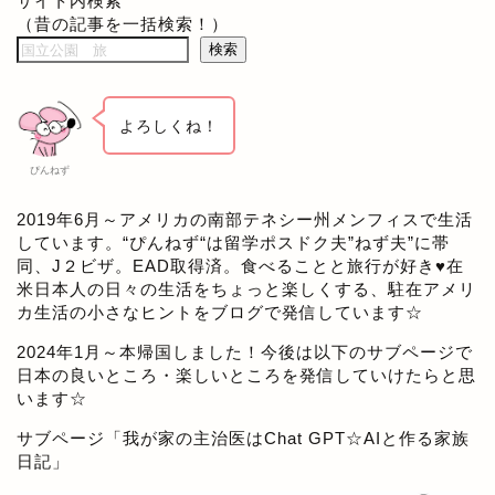
サイト内検索
（昔の記事を一括検索！）
検索
よろしくね！
ぴんねず
2019年6月～アメリカの南部テネシー州メンフィスで生活
しています。“ぴんねず“は留学ポスドク夫”ねず夫”に帯
同、J２ビザ。EAD取得済。食べることと旅行が好き♥在
米日本人の日々の生活をちょっと楽しくする、駐在アメリ
カ生活の小さなヒントをブログで発信しています☆
2024年1月～本帰国しました！今後は以下のサブページで
日本の良いところ・楽しいところを発信していけたらと思
います☆
サブページ「
我が家の主治医はChat GPT☆AIと作る家族
日記
」