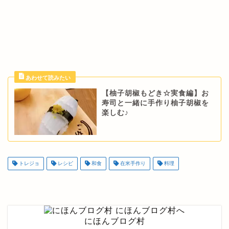
【柚子胡椒もどき☆実食編】お
寿司と一緒に手作り柚子胡椒を
楽しむ♪
トレジョ
レシピ
和食
在米手作り
料理
にほんブログ村