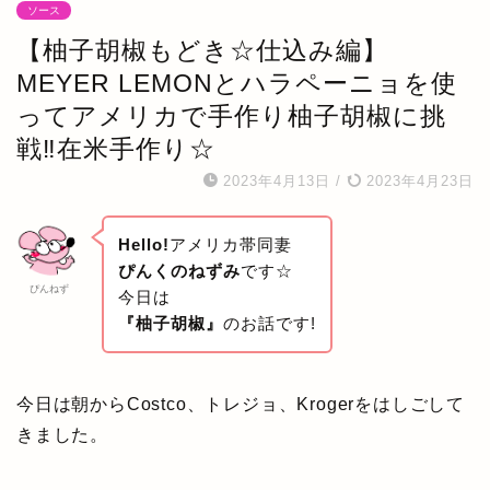
ソース
【柚子胡椒もどき☆仕込み編】
MEYER LEMONとハラペーニョを使
ってアメリカで手作り柚子胡椒に挑
戦‼在米手作り☆
2023年4月13日
/
2023年4月23日
Hello!
アメリカ帯同妻
ぴんくのねずみ
です☆
ぴんねず
今日は
『柚子胡椒』
のお話です!
今日は朝からCostco、トレジョ、Krogerをはしごして
きました。