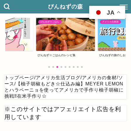
ぴんねずの森
JA
ぴんねず☆ごはん
アメリカ合衆国
ぴんねず☆ごはんのレシピ集
ぴんねずの旅のしおり
トップページ
/
アメリカ生活ブログ
/
アメリカの食材
/
ソ
ース
/
【柚子胡椒もどき☆仕込み編】MEYER LEMON
とハラペーニョを使ってアメリカで手作り柚子胡椒に
挑戦‼在米手作り☆
※このサイトではアフェリエイト広告を利
用しています