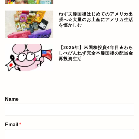
ねず夫帰国後はじめてのアメリカ出
張へ☆大量のお土産にアメリカ生活
を懐かしむ
【2025年】米国株投資4年目★わら
しべぴんねず完全本帰国後の配当金
再投資生活
アメリカ生活ブログ
Name
ぴんねず漫画
Email
*
ぴんねず☆ごはんのレシ
ピ集