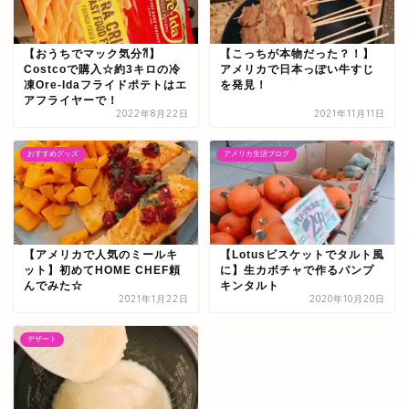
【おうちでマック気分⁈】
【こっちが本物だった？！】
Costcoで購入☆約3キロの冷
アメリカで日本っぽい牛すじ
凍Ore-Idaフライドポテトはエ
を発見！
アフライヤーで！
2022年8月22日
2021年11月11日
おすすめグッズ
アメリカ生活ブログ
【アメリカで人気のミールキ
【Lotusビスケットでタルト風
ット】初めてHOME CHEF頼
に】生カボチャで作るパンプ
んでみた☆
キンタルト
2021年1月22日
2020年10月20日
デザート