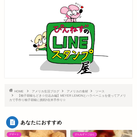
HOME
アメリカ生活ブログ
アメリカの食材
ソース
【柚子胡椒もどき☆仕込み編】MEYER LEMONとハラペーニョを使ってアメリ
カで手作り柚子胡椒に挑戦‼在米手作り☆
あなたにおすすめ
デザート
ぴんねず☆ごはん