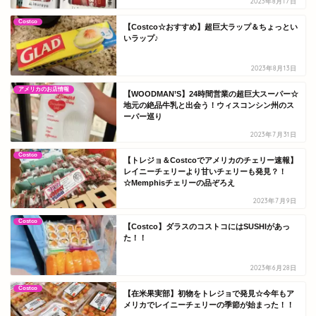
2023年8月17日
Costco
【Costco☆おすすめ】超巨大ラップ＆ちょっとい
いラップ♪
2023年8月13日
アメリカのお店情報
【WOODMAN’S】24時間営業の超巨大スーパー☆
地元の絶品牛乳と出会う！ウィスコンシン州のス
ーパー巡り
2023年7月31日
Costco
【トレジョ＆Costcoでアメリカのチェリー速報】
レイニーチェリーより甘いチェリーも発見？！
☆Memphisチェリーの品ぞろえ
2023年7月9日
Costco
【Costco】ダラスのコストコにはSUSHIがあっ
た！！
2023年6月28日
Costco
【在米果実部】初物をトレジョで発見☆今年もア
メリカでレイニーチェリーの季節が始まった！！