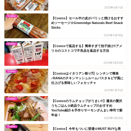
2023年6月11日
Costco
【Costco】セール中の皮がパリッと焼けるおすす
めソーセージ☆Greenridge Naturals Beef Snack
Sticks
2023年5月18日
Costco
【Costcoで返品する】簡単すぎて拍子抜け‼アメ
リカのコストコで不良品を返品する方法
2023年3月20日
Costco
【Costcoはイタリアン祭り⁈】レンチンで簡単
♪RANAのチキンマッシュルームパスタ＆ピザ風に
仕上げる美味しいフォカッチャ
2023年1月31日
Costco
【Costcoのラムチョップがうまい‼】週末の贅沢
うちごはん☆絶品ラムチョップのおすすめ
YouTube紹介＆手作りサーモンざんまい寿司で新
年会！
2023年1月26日
Costco
【Costco】今年もついに登場☆MUST BUYな美