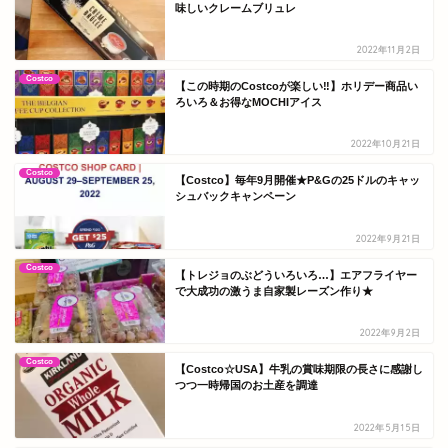
味しいクレームブリュレ
2022年11月2日
Costco
【この時期のCostcoが楽しい‼】ホリデー商品い
ろいろ＆お得なMOCHIアイス
2022年10月21日
Costco
【Costco】毎年9月開催★P&Gの25ドルのキャッ
シュバックキャンペーン
2022年9月21日
Costco
【トレジョのぶどういろいろ…】エアフライヤー
で大成功の激うま自家製レーズン作り★
2022年9月2日
Costco
【Costco☆USA】牛乳の賞味期限の長さに感謝し
つつ一時帰国のお土産を調達
2022年5月15日