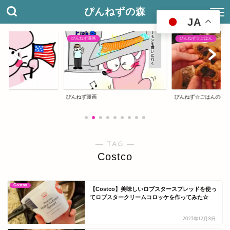
ぴんねずの森
JA
ぴんねず漫画
ぴんねず☆ごはん
グ
ぴんねず漫画
ぴんねず☆ごはんのレ
― TAG ―
Costco
Costco
【Costco】美味しいロブスタースプレッドを使っ
てロブスタークリームコロッケを作ってみた☆
2023年12月8日