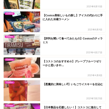
2021年8月10日
Costco
【Costco美味しいもの探し】アイスの代わりに手
に入れた冷蔵ラーメン
2021年8月9日
Costco
【評判を聞いて食べてみたもの】Costcoのティラ
ミス
2021年4月27日
Costco
【コストコのおすすめ☆】グレープフルーツゼリ
ーかと思いきや…
2021年4月8日
Costco
【悪魔的に美味しい⁉】いちごウイスキーを仕込む
2021年3月25日
Costco
【日本製品を応援したい！】コストコに進出して