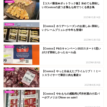
Costco
【コスパ最強★ポットラック飯】冷めても美味し
い‼Costcoの皮つき鶏もも肉でつくる焼き鳥
2023年10月14日
Costco
【Costco】ホリデーシーズンのお楽しみ♪美味し
いクレームブリュレが今年も登場‼
2023年10月13日
Costco
【Costco】P&Gキャンペーン2023スタート‼思い
がけず美味しかったセール品
2023年9月9日
Costco
【Costco】やっと出会えたプライムリブ！！ミー
トスライサーで薄切り肉を量産☆
2023年8月24日
Costco
【Costco】やわもちの感動再び⁉井村屋の小豆バ
ーがアメリカでNow on sale!!