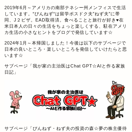
2019年6月～アメリカの南部テネシー州メンフィスで生活
しています。“ぴんねず“は留学ポスドク夫”ねず夫”に帯
同、J２ビザ。EAD取得済。食べることと旅行が好き♥在
米日本人の日々の生活をちょっと楽しくする、駐在アメリ
カ生活の小さなヒントをブログで発信しています☆
2024年1月～本帰国しました！今後は以下のサブページで
日本の良いところ・楽しいところを発信していけたらと思
います☆
サブページ「
我が家の主治医はChat GPT☆AIと作る家族
日記
」
サブページ「
ぴんねず・ねず夫の投資の森☆夢の株主優待