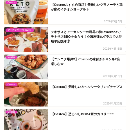
Costco
【Costcoおすすめ商品】美味しいグラノーラと我
が家のイチオシヨーグルト
2022年5月3日
アーカンソー州（AR）
テキサスとアーカンソーの境界の街Texarkanaで
テキサスBBQを食らう！☆週末弾丸ダラスで大谷
翔平応援隊①
2022年4月18日
Costco
【ニンニク爆弾‼】Costcoの味付きチキンを2倍
楽しむ☆
2022年2月15日
Costco
【Costco】美味しい＆ヘルシー☆リンゴチップス
2022年1月26日
Costco
【Costco】恐るべしBOBA餅のカロリー‼‼