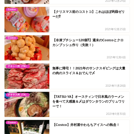
2021年12月29日
Costco
【クリスマス前のコストコ】これはほぼ蒟蒻ゼリ
ーだ⁉
2021年12月25日
Costco
【冷凍プチシュー120個⁈】週末のCostcoとクロ
カンブッシュ作り（失敗！）
2021年12月6日
テネシー州（TN）
無事に帰宅！！2021年のサンクスギビングは大量
の肉のスライス＆おでんで〆
2021年11月28日
テキサス州（TX）
【TATSU-YA】オースティンで日本風のラーメン
を食べて大感激＆〆はダウンタウンのブリュワリ
ーで！
2021年9月30日
Costco
【Costco】井村屋やわもちアイスへの執念！