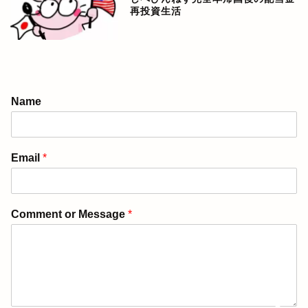
再投資生活
アメリカ生活ブログ
Name
ぴんねず漫画
Email
*
ぴんねず☆ごはんのレシ
ピ集
Comment or Message
*
ぴんねずの旅のしおり・
旅行記一覧
日本の温泉宿