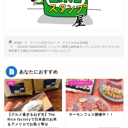
HOME
アメリカ生活ブログ
アメリカのお店情報
【SUSHI TADOKORO】ミシュラン獲得も納得★サンディエゴオールドタウンの
寿司屋で大満足のOMAKASEコースをいただく‼
あなたにおすすめ
和食
アメリカ生活ブログ
【グルメ過ぎるねず夫】The
サーモンフェス開催中！！
Rice factoryで日本産のお米
をアメリカでお取り寄せ