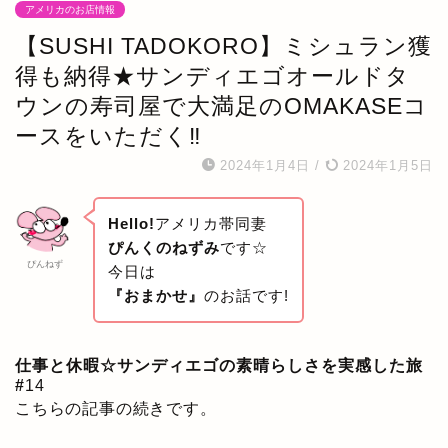
アメリカのお店情報
【SUSHI TADOKORO】ミシュラン獲
得も納得★サンディエゴオールドタ
ウンの寿司屋で大満足のOMAKASEコ
ースをいただく‼
2024年1月4日
/
2024年1月5日
Hello!
アメリカ帯同妻
ぴんくのねずみ
です☆
ぴんねず
今日は
『おまかせ』
のお話です!
仕事と休暇☆サンディエゴの素晴らしさを実感した旅
#
14
こちらの記事の続きです。