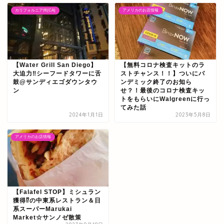
カリフォルニア州(CA)
アメリカのお店情報
【Water Grill San Diego】
【無料コロナ検査キットのラ
大迫力‼シーフードタワーに舌
ストチャンス！！】ついにパ
鼓@サンディエゴダウンタウ
ンデミック終了のお知ら
ン
せ？！最後のコロナ検査キッ
トをもらいにWalgreenに行っ
てみた話
2024年1月1日
2023年5月8日
アメリカのお店情報
【Falafel STOP】ミシュラン
獲得⁉の中東系レストラン＆日
系スーパーMarukai
Market☆サンノゼ散策