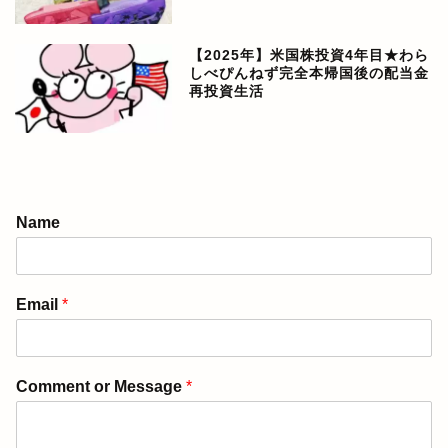
【2025年】米国株投資4年目★わら
しべぴんねず完全本帰国後の配当金
再投資生活
アメリカ生活ブログ
Name
ぴんねず漫画
Email
*
ぴんねず☆ごはんのレシ
ピ集
Comment or Message
*
ぴんねずの旅のしおり・
旅行記一覧