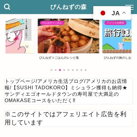
ぴんねずの森
JA
ぴんねず☆ごはん
アメリカ合衆国
ぴんねず☆ごはんのレシピ集
ぴんねずの旅のしおり
トップページ
/
アメリカ生活ブログ
/
アメリカのお店情
報
/
【SUSHI TADOKORO】ミシュラン獲得も納得★
サンディエゴオールドタウンの寿司屋で大満足の
OMAKASEコースをいただく‼
※このサイトではアフェリエイト広告を利
用しています