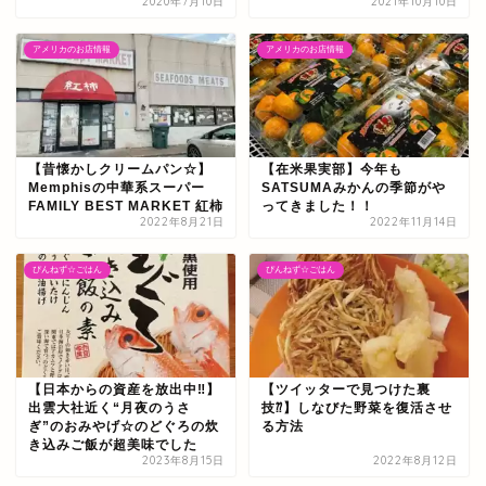
2020年7月10日
2021年10月10日
アメリカのお店情報
アメリカのお店情報
【昔懐かしクリームパン☆】
【在米果実部】今年も
Memphisの中華系スーパー
SATSUMAみかんの季節がや
FAMILY BEST MARKET 紅柿
ってきました！！
2022年8月21日
2022年11月14日
ぴんねず☆ごはん
ぴんねず☆ごはん
【日本からの資産を放出中‼】
【ツイッターで見つけた裏
出雲大社近く“月夜のうさ
技⁇】しなびた野菜を復活させ
ぎ”のおみやげ☆のどぐろの炊
る方法
き込みご飯が超美味でした
2023年8月15日
2022年8月12日