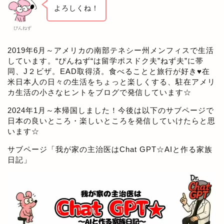
よろしくね！
ぴんねず
2019年6月～アメリカの南部テネシー州メンフィスで生活
しています。“ぴんねず“は留学ポスドク夫”ねず夫”に帯
同、J２ビザ。EAD取得済。食べることと旅行が好き♥在
米日本人の日々の生活をちょっと楽しくする、駐在アメリ
カ生活の小さなヒントをブログで発信しています☆
2024年1月～本帰国しました！今後は以下のサブページで
日本の良いところ・楽しいところを発信していけたらと思
います☆
サブページ「
我が家の主治医はChat GPT☆AIと作る家族
日記
」