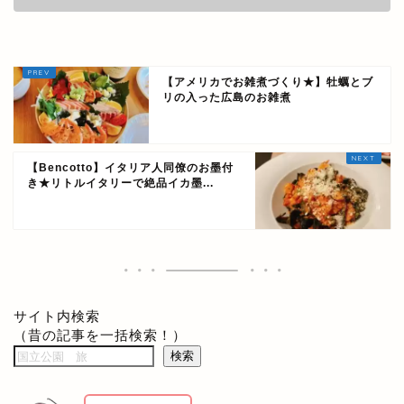
【アメリカでお雑煮づくり★】牡蠣とブ
リの入った広島のお雑煮
【Bencotto】イタリア人同僚のお墨付
き★リトルイタリーで絶品イカ墨...
サイト内検索
（昔の記事を一括検索！）
検索