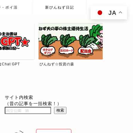
待・ポイ活
新ぴんねず日記
JA
hat GPT
ぴんねず☆投資の森
食べて歩いて
サイト内検索
（昔の記事を一括検索！）
検索