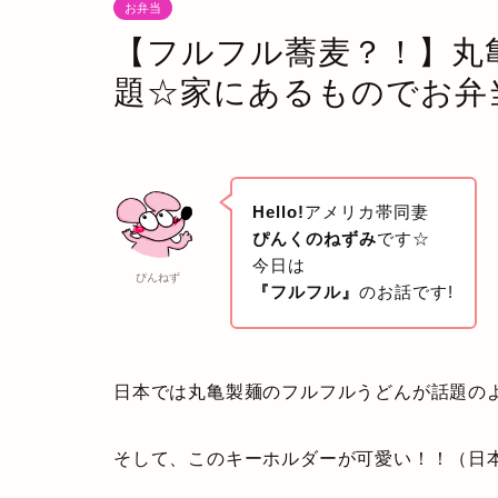
お弁当
【フルフル蕎麦？！】丸
題☆家にあるものでお弁
Hello!
アメリカ帯同妻
ぴんくのねずみ
です☆
今日は
ぴんねず
『フルフル』
のお話です!
日本では丸亀製麺のフルフルうどんが話題の
そして、このキーホルダーが可愛い！！（日