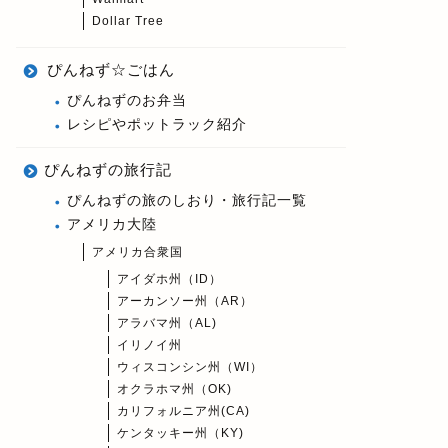
Dollar Tree
ぴんねず☆ごはん
ぴんねずのお弁当
レシピやポットラック紹介
ぴんねずの旅行記
ぴんねずの旅のしおり・旅行記一覧
アメリカ大陸
アメリカ合衆国
アイダホ州（ID）
アーカンソー州（AR）
アラバマ州（AL)
イリノイ州
ウィスコンシン州（WI）
オクラホマ州（OK)
カリフォルニア州(CA)
ケンタッキー州（KY)