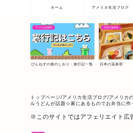
ホーム
アメリカ生活ブログ
アメリカ合衆国
日本の温泉宿
レシピ集
ぴんねずの旅のしおり・旅行記一覧
日本の温泉宿
トップページ
/
アメリカ生活ブログ
/
アメリカ
ルうどんが話題☆家にあるものでお弁当に作
※このサイトではアフェリエイト広