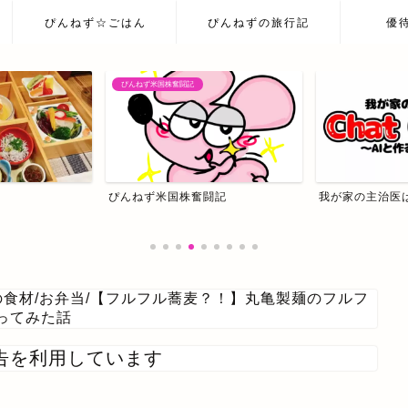
ぴんねず☆ごはん
ぴんねずの旅行記
優
ぴんねず米国株奮闘記
ぴんねず米国株奮闘記
我が家の主治医はC
の食材
/
お弁当
/
【フルフル蕎麦？！】丸亀製麺のフルフ
ってみた話
告を利用しています