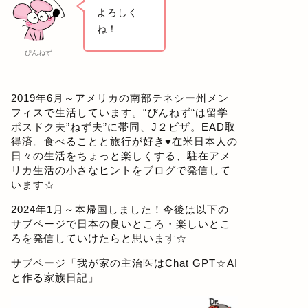
よろしく
ね！
ぴんねず
2019年6月～アメリカの南部テネシー州メン
フィスで生活しています。“ぴんねず“は留学
ポスドク夫”ねず夫”に帯同、J２ビザ。EAD取
得済。食べることと旅行が好き♥在米日本人の
日々の生活をちょっと楽しくする、駐在アメ
リカ生活の小さなヒントをブログで発信して
います☆
2024年1月～本帰国しました！今後は以下の
サブページで日本の良いところ・楽しいとこ
ろを発信していけたらと思います☆
サブページ「
我が家の主治医はChat GPT☆AI
と作る家族日記
」