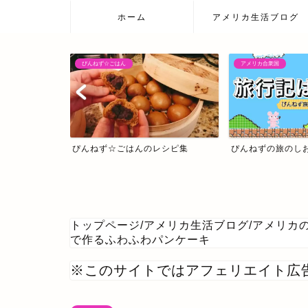
ホーム
アメリカ生活ブログ
アメリカ合衆国
日本の温泉宿
レシピ集
ぴんねずの旅のしおり・旅行記一覧
日本の温泉宿
トップページ
/
アメリカ生活ブログ
/
アメリカ
で作るふわふわパンケーキ
※このサイトではアフェリエイト広