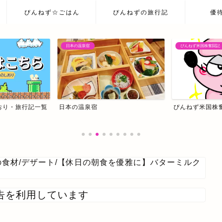
ぴんねず☆ごはん
ぴんねずの旅行記
優
ぴんねず米国株奮闘記
ぴんねず米国株奮闘記
我が家の主治医はC
の食材
/
デザート
/
【休日の朝食を優雅に】バターミルク
告を利用しています