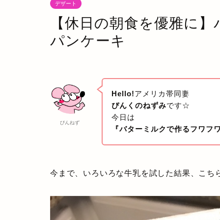
デザート
【休日の朝食を優雅に】
パンケーキ
Hello!
アメリカ帯同妻
ぴんくのねずみ
です☆
今日は
ぴんねず
『バターミルクで作るフワフ
今まで、いろいろな牛乳を試した結果、こち