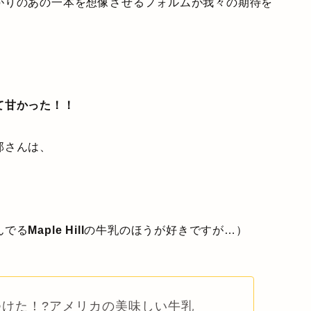
がりのあの一本を想像させるフォルムが我々の期待を
て甘かった！！
那さんは、
。
んでる
Maple Hill
の牛乳のほうが好きですが…）
つけた！?アメリカの美味しい牛乳