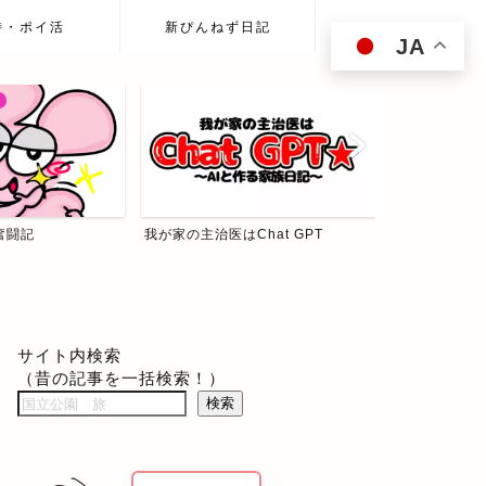
待・ポイ活
新ぴんねず日記
JA
hat GPT
ぴんねず☆投資の森
食べて歩いて
サイト内検索
（昔の記事を一括検索！）
検索