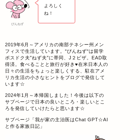
よろしく
ね！
ぴんねず
2019年6月～アメリカの南部テネシー州メン
フィスで生活しています。“ぴんねず“は留学
ポスドク夫”ねず夫”に帯同、J２ビザ。EAD取
得済。食べることと旅行が好き♥在米日本人の
日々の生活をちょっと楽しくする、駐在アメ
リカ生活の小さなヒントをブログで発信して
います☆
2024年1月～本帰国しました！今後は以下の
サブページで日本の良いところ・楽しいとこ
ろを発信していけたらと思います☆
サブページ「
我が家の主治医はChat GPT☆AI
と作る家族日記
」