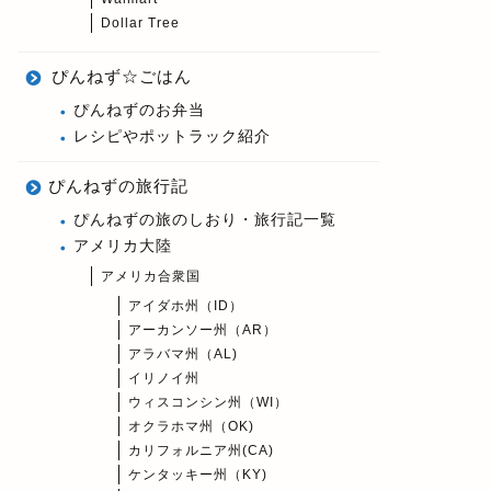
Dollar Tree
ぴんねず☆ごはん
ぴんねずのお弁当
レシピやポットラック紹介
ぴんねずの旅行記
ぴんねずの旅のしおり・旅行記一覧
アメリカ大陸
アメリカ合衆国
アイダホ州（ID）
アーカンソー州（AR）
アラバマ州（AL)
イリノイ州
ウィスコンシン州（WI）
オクラホマ州（OK)
カリフォルニア州(CA)
ケンタッキー州（KY)