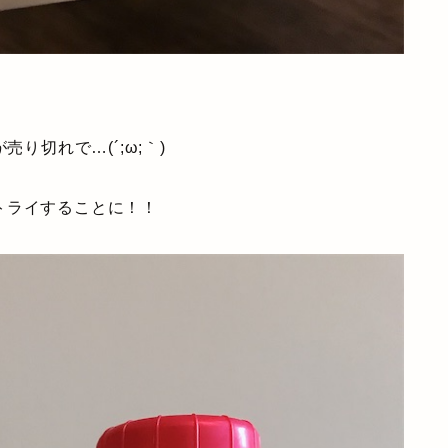
が売り切れで…(´;ω;｀)
トライすることに！！