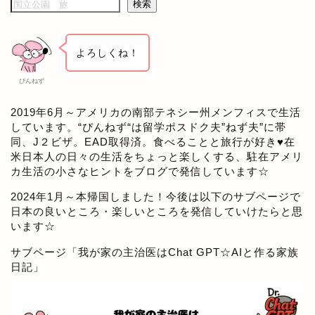
検索
よろしくね！
ぴんねず
2019年6月～アメリカの南部テネシー州メンフィスで生活
しています。“ぴんねず“は留学ポスドク夫”ねず夫”に帯
同、J２ビザ。EAD取得済。食べることと旅行が好き♥在
米日本人の日々の生活をちょっと楽しくする、駐在アメリ
カ生活の小さなヒントをブログで発信しています☆
2024年1月～本帰国しました！今後は以下のサブページで
日本の良いところ・楽しいところを発信していけたらと思
います☆
サブページ「
我が家の主治医はChat GPT☆AIと作る家族
日記
」