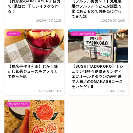
【我が家のAIR FRYER】自力
【フルフル蕎麦？！】丸亀製
で‼最短に‼干しシイタケを作
麺のフルフルうどんが話題☆
ろう
家にあるものでお弁当に作っ
てみた話
2020年12月22日
2023年5月26日
デザート
アメリカのお店情報
【在米手作り和食】むかし懐
【SUSHI TADOKORO】ミシ
かし紫蘇ジュースをアメリカ
ュラン獲得も納得★サンディ
で作った話
エゴオールドタウンの寿司屋
で大満足のOMAKASEコース
をいただく‼
2022年10月11日
2024年1月4日
ぴんねず☆ごはん