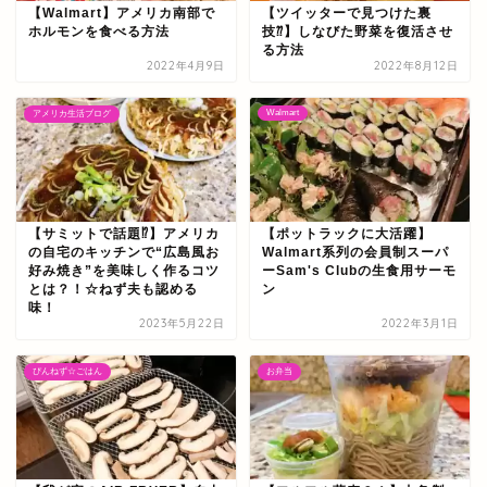
【Walmart】アメリカ南部で
【ツイッターで見つけた裏
ホルモンを食べる方法
技⁇】しなびた野菜を復活させ
る方法
2022年4月9日
2022年8月12日
Walmart
アメリカ生活ブログ
【サミットで話題⁉】アメリカ
【ポットラックに大活躍】
の自宅のキッチンで“広島風お
Walmart系列の会員制スーパ
好み焼き”を美味しく作るコツ
ーSam's Clubの生食用サーモ
とは？！☆ねず夫も認める
ン
味！
2023年5月22日
2022年3月1日
ぴんねず☆ごはん
お弁当