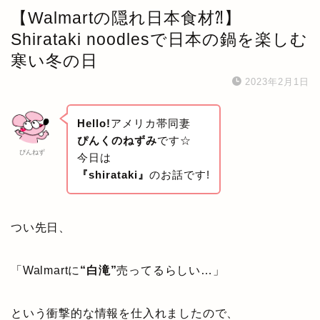
【Walmartの隠れ日本食材⁈】
Shirataki noodlesで日本の鍋を楽しむ
寒い冬の日
2023年2月1日
Hello!
アメリカ帯同妻
ぴんくのねずみ
です☆
ぴんねず
今日は
『shirataki』
のお話です!
つい先日、
「Walmartに
“白滝”
売ってるらしい…」
という衝撃的な情報を仕入れましたので、