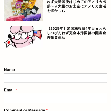
ねず夫帰国後はじめてのアメリカ出
張へ☆大量のお土産にアメリカ生活
を懐かしむ
【2025年】米国株投資4年目★わら
しべぴんねず完全本帰国後の配当金
再投資生活
アメリカ生活ブログ
Name
ぴんねず漫画
Email
*
ぴんねず☆ごはんのレシ
ピ集
Comment or Message
*