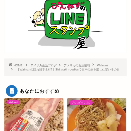
HOME
アメリカ生活ブログ
アメリカのお店情報
Walmart
【Walmartの隠れ日本食材⁈】Shirataki noodlesで日本の鍋を楽しむ寒い冬の日
あなたにおすすめ
Walmart
ぴんねず☆ごはん