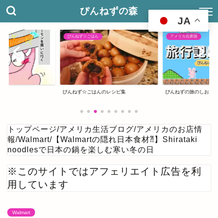
ぴんねずの森
JA
ぴんねず☆ごはん
アメリカ合衆国
ぴんねず☆ごはんのレシピ集
ぴんねずの旅のしおり
トップページ
/
アメリカ生活ブログ
/
アメリカのお店情
報
/
Walmart
/
【Walmartの隠れ日本食材⁈】Shirataki
noodlesで日本の鍋を楽しむ寒い冬の日
※このサイトではアフェリエイト広告を利
用しています
Walmart