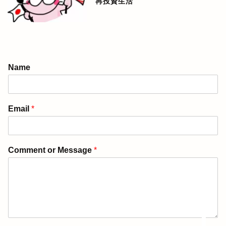
再投資生活
アメリカ生活ブログ
Name
ぴんねず漫画
Email
*
ぴんねず☆ごはんのレシ
ピ集
Comment or Message
*
ぴんねずの旅のしおり・
旅行記一覧
日本の温泉宿