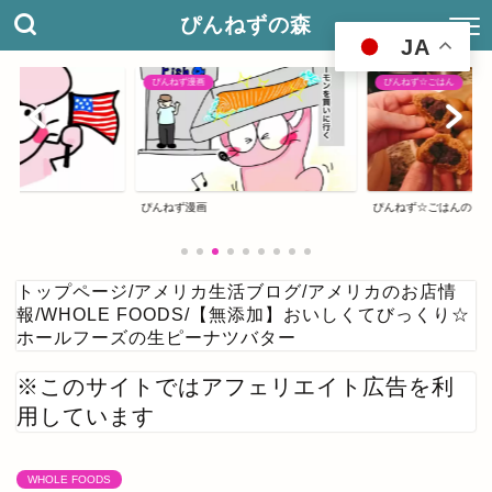
ぴんねずの森
JA
ぴんねず☆ごはん
アメリカ合衆国
ぴんねず☆ごはんのレシピ集
ぴんねずの旅のしおり
トップページ
/
アメリカ生活ブログ
/
アメリカのお店情
報
/
WHOLE FOODS
/
【無添加】おいしくてびっくり☆
ホールフーズの生ピーナツバター
※このサイトではアフェリエイト広告を利
用しています
WHOLE FOODS