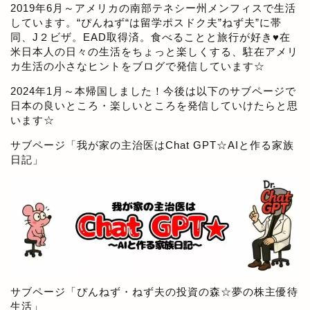
2019年6月～アメリカの南部テネシー州メンフィスで生活
しています。“ぴんねず“は留学ポスドク夫”ねず夫”に帯
同、J２ビザ。EAD取得済。食べることと旅行が好き♥在
米日本人の日々の生活をちょっと楽しくする、駐在アメリ
カ生活の小さなヒントをブログで発信しています☆
2024年1月～本帰国しました！今後は以下のサブページで
日本の良いところ・楽しいところを発信していけたらと思
います☆
サブページ「
我が家の主治医はChat GPT☆AIと作る家族
日記
」
サブページ「
ぴんねず・ねず夫の投資の森☆夢の株主優待
生活
」