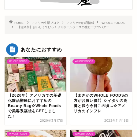
HOME
アメリカ生活ブログ
アメリカのお店情報
WHOLE FOODS
【無添加】おいしくてびっくり☆ホールフーズの生ピーナツバター
あなたにおすすめ
WHOLE FOODS
WHOLE FOODS
【2020年】アメリカでの基礎
【まさかのWHOLE FOODSの
化粧品難民におすすめの
方がお買い得⁉】シイタケの高
Beauty Bag☆Whole Foods
騰と戦う今日この頃…☆アメ
で美容系福袋をGETしまし
リカのインフレ
た！
2020年3月17日
2022年11月18日
WHOLE FOODS
WHOLE FOODS