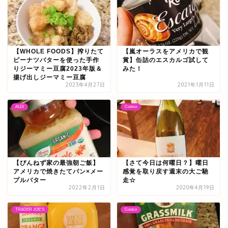
【WHOLE FOODS】搾りたて
【嵐オーラスをアメリカで観
ピーナツバターを使った手作
賞】缶詰のエスカルゴ試して
りジーマミー豆腐2023年版＆
みた！
揚げ出しジーマミー豆腐
2023年4月27日
2021年1月11日
ALDI
Costco
【ぴんねず家の最強朝ご飯】
【さて今日は何曜日？】曜日
アメリカで焼きたてパン×メー
感覚を取り戻す週末の大ご馳
プルバター
走☆
2022年2月1日
2020年4月19日
TRADER JOE'S
Costco