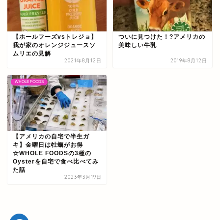
【ホールフーズvsトレジョ】
ついに見つけた！?アメリカの
我が家のオレンジジュースソ
美味しい牛乳
ムリエの見解
2021年8月12日
2019年8月12日
WHOLE FOODS
【アメリカの自宅で半生ガ
キ】金曜日は牡蠣がお得
☆WHOLE FOODSの3種の
Oysterを自宅で食べ比べてみ
た話
2023年3月19日