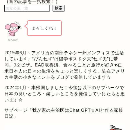
（昔の記事を一括検索！）
検索
よろしくね！
ぴんねず
2019年6月～アメリカの南部テネシー州メンフィスで生活
しています。“ぴんねず“は留学ポスドク夫”ねず夫”に帯
同、J２ビザ。EAD取得済。食べることと旅行が好き♥在
米日本人の日々の生活をちょっと楽しくする、駐在アメリ
カ生活の小さなヒントをブログで発信しています☆
2024年1月～本帰国しました！今後は以下のサブページで
日本の良いところ・楽しいところを発信していけたらと思
います☆
サブページ「
我が家の主治医はChat GPT☆AIと作る家族
日記
」