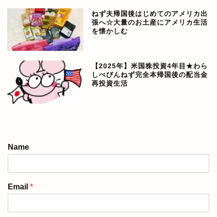
ねず夫帰国後はじめてのアメリカ出
張へ☆大量のお土産にアメリカ生活
を懐かしむ
【2025年】米国株投資4年目★わら
しべぴんねず完全本帰国後の配当金
再投資生活
アメリカ生活ブログ
Name
ぴんねず漫画
Email
*
ぴんねず☆ごはんのレシ
ピ集