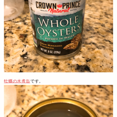
牡蠣の水煮缶
です。