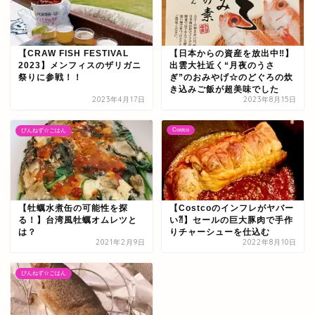
【CRAW FISH FESTIVAL
【日本からの資産を放出中‼】
2023】メンフィスのザリガニ
出雲大社近く“月夜のうさ
祭りに参戦！！
ぎ”のおみやげ☆のどぐろの炊
き込みご飯が超美味でした
2023年4月17日
2023年8月15日
Costco
ぴんねず☆ごはん
【牡蠣水煮缶の可能性を探
【Costcoのインフレがヤバー
る！】台湾風牡蠣オムレツと
い⁈】セールの巨大豚肉で手作
は？
りチャーシューを仕込む
2021年2月9日
2022年8月10日
ぴんねず☆ごはん