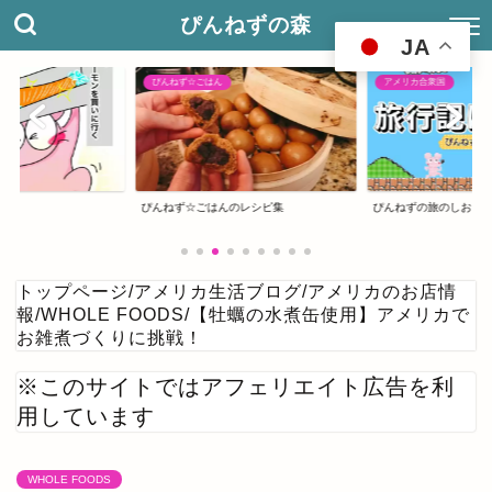
ぴんねずの森
JA
ぴんねず☆ごはん
アメリカ合衆国
ぴんねず☆ごはんのレシピ集
ぴんねずの旅のしおり
トップページ
/
アメリカ生活ブログ
/
アメリカのお店情
報
/
WHOLE FOODS
/
【牡蠣の水煮缶使用】アメリカで
お雑煮づくりに挑戦！
※このサイトではアフェリエイト広告を利
用しています
WHOLE FOODS