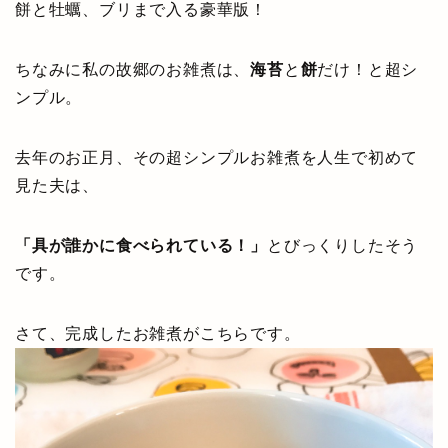
餅と牡蠣、ブリまで入る豪華版！
ちなみに私の故郷のお雑煮は、
海苔
と
餅
だけ！と超シ
ンプル。
去年のお正月、その超シンプルお雑煮を人生で初めて
見た夫は、
「具が誰かに食べられている！」
とびっくりしたそう
です。
さて、完成したお雑煮がこちらです。