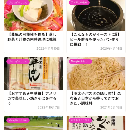
ぴんねず☆ごはん
アメリカの食材
【蒸籠の可能性を探る】蒸し
【こんなものがイーストに⁉】
野菜と汁物の同時調理に挑戦
ビール酵母を使ったパン作り
に挑戦！！
2022年11月10日
2020年4月14日
ぴんねず☆ごはん
Memphisあれこれ
【おすすめ★中華麺】アメリ
【明太子パスタの隠し味⁈】昆
カで美味しい焼きそばを作ろ
布茶☆日本から持ってきてお
う
きたい調味料
2022年10月7日
2021年2月18日
Memphisぶらぶら
ぴんねず☆ごはん