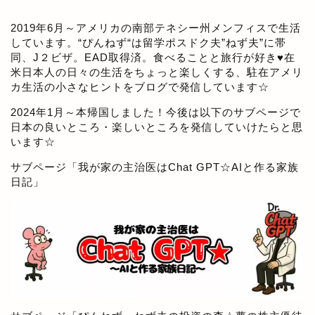
2019年6月～アメリカの南部テネシー州メンフィスで生活
しています。“ぴんねず“は留学ポスドク夫”ねず夫”に帯
同、J２ビザ。EAD取得済。食べることと旅行が好き♥在
米日本人の日々の生活をちょっと楽しくする、駐在アメリ
カ生活の小さなヒントをブログで発信しています☆
2024年1月～本帰国しました！今後は以下のサブページで
日本の良いところ・楽しいところを発信していけたらと思
います☆
サブページ「
我が家の主治医はChat GPT☆AIと作る家族
日記
」