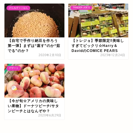
TRADER JOE'S
ぴんねず☆ごはん
【自宅で手作り納豆を作ろう
【トレジョ】季節限定‼美味し
第一弾】まずは“蒸す”のか“茹
すぎてビックリ☆Harry＆
でる”のか？
DavidのCOMICE PEARS
2020年2月10日
2023年12月24日
デザート
【今が旬☆アメリカの美味し
い果物】ドーナツピーチ/サタ
ンピーチとはなんぞや？
2020年6月29日