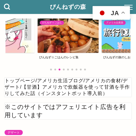
ぴんねずの森
JA
ぴんねず☆ごはん
アメリカ合衆国
ぴんねず☆ごはんのレシピ集
ぴんねずの旅のしおり
トップページ
/
アメリカ生活ブログ
/
アメリカの食材
/
デ
ザート
/
【甘酒】アメリカで炊飯器を使って甘酒を手作
りしてみた話（インスタントポット導入前）
※このサイトではアフェリエイト広告を利
用しています
デザート