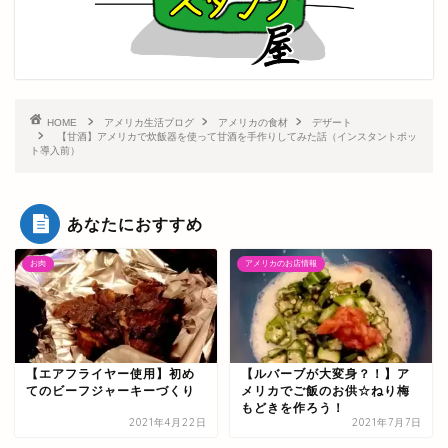
HOME
アメリカ生活ブログ
アメリカの食材
デザート
【甘酒】アメリカで炊飯器を使って甘酒を手作りしてみた話（インスタントポッ
ト導入前）
あなたにおすすめ
お肉
アメリカのお店情報
【エアフライヤー使用】初め
【ルバーブが大変身？！】ア
てのビーフジャーキーづくり
メリカでご飯のお供☆ねり梅
もどきを作ろう！
2021年4月22日
2021年7月7日