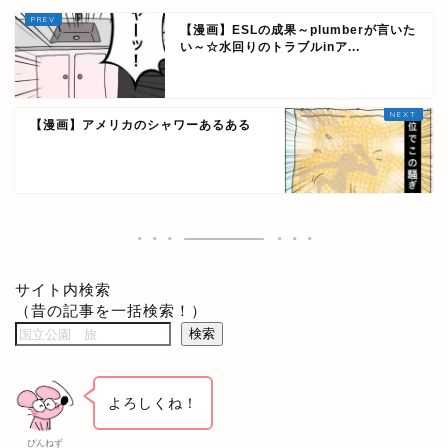
【漫画】ESLの成果～plumberが言いた
い～☆水回りのトラブルinア...
【漫画】アメリカのシャワーあるある
サイト内検索
（昔の記事を一括検索！）
検索
よろしくね！
ぴんねず