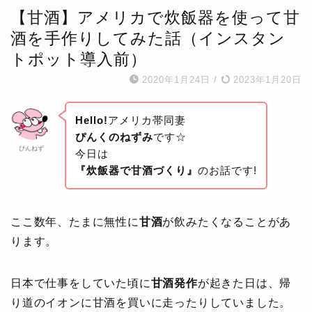
【甘酒】アメリカで炊飯器を使って甘
酒を手作りしてみた話（インスタン
トポット導入前）
2020年1月24日
/
2023年1月20日
Hello!
アメリカ帯同妻
ぴんくのねずみ
です☆
ぴんねず
今日は
『炊飯器で甘酒づくり』
のお話です!
ここ数年、たまに無性に
甘酒
が飲みたくなることがあ
ります。
日本で仕事をしていた頃に
甘酒発作
が起きた日は、帰
り道のイオンに甘酒を買いに走ったりしていました。