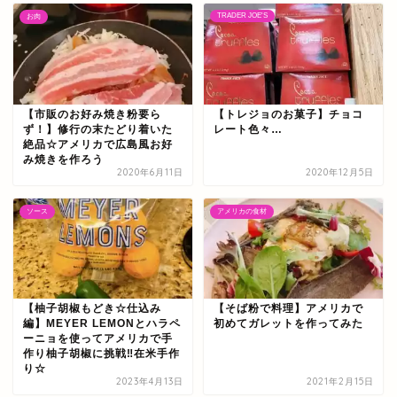
TRADER JOE'S
お肉
【市販のお好み焼き粉要ら
【トレジョのお菓子】チョコ
ず！】修行の末たどり着いた
レート色々…
絶品☆アメリカで広島風お好
み焼きを作ろう
2020年6月11日
2020年12月5日
ソース
アメリカの食材
【柚子胡椒もどき☆仕込み
【そば粉で料理】アメリカで
編】MEYER LEMONとハラペ
初めてガレットを作ってみた
ーニョを使ってアメリカで手
作り柚子胡椒に挑戦‼在米手作
り☆
2023年4月13日
2021年2月15日