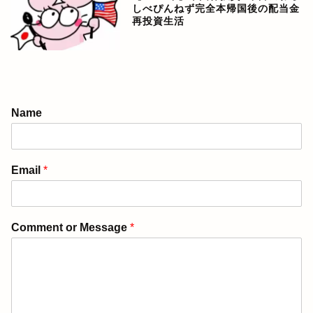
しべぴんねず完全本帰国後の配当金
再投資生活
アメリカ生活ブログ
Name
ぴんねず漫画
Email
*
ぴんねず☆ごはんのレシ
ピ集
Comment or Message
*
ぴんねずの旅のしおり・
旅行記一覧
日本の温泉宿