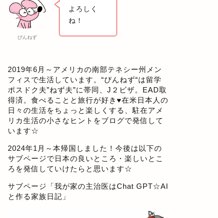
よろしく
ね！
ぴんねず
2019年6月～アメリカの南部テネシー州メン
フィスで生活しています。“ぴんねず“は留学
ポスドク夫”ねず夫”に帯同、J２ビザ。EAD取
得済。食べることと旅行が好き♥在米日本人の
日々の生活をちょっと楽しくする、駐在アメ
リカ生活の小さなヒントをブログで発信して
います☆
2024年1月～本帰国しました！今後は以下の
サブページで日本の良いところ・楽しいとこ
ろを発信していけたらと思います☆
サブページ「
我が家の主治医はChat GPT☆AI
と作る家族日記
」