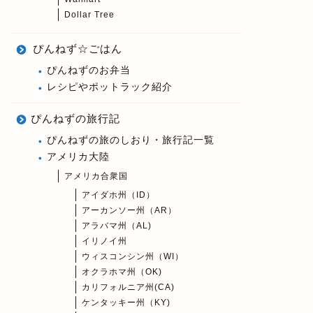
Dollar Tree
ぴんねず☆ごはん
ぴんねずのお弁当
レシピやポットラック紹介
ぴんねずの旅行記
ぴんねずの旅のしおり・旅行記一覧
アメリカ大陸
アメリカ合衆国
アイダホ州（ID）
アーカンソー州（AR）
アラバマ州（AL)
イリノイ州
ウィスコンシン州（WI）
オクラホマ州（OK)
カリフォルニア州(CA)
ケンタッキー州（KY)