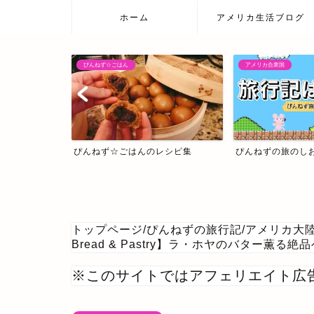
ホーム
アメリカ生活ブログ
アメリカ合衆国
日本の温泉宿
レシピ集
ぴんねずの旅のしおり・旅行記一覧
日本の温泉宿
トップページ
/
ぴんねずの旅行記
/
アメリカ大
Bread & Pastry】ラ・ホヤのバター薫る
※このサイトではアフェリエイト広