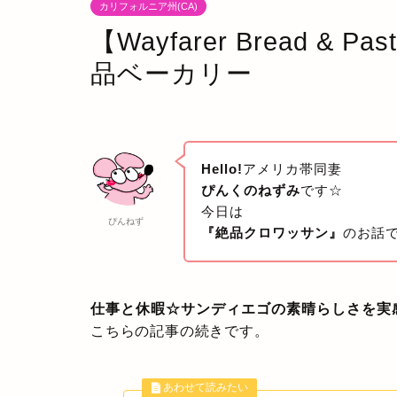
カリフォルニア州(CA)
【Wayfarer Bread 
品ベーカリー
Hello!
アメリカ帯同妻
ぴんくのねずみ
です☆
今日は
ぴんねず
『絶品クロワッサン』
のお話で
仕事と休暇☆サンディエゴの素晴らしさを実
こちらの記事の続きです。