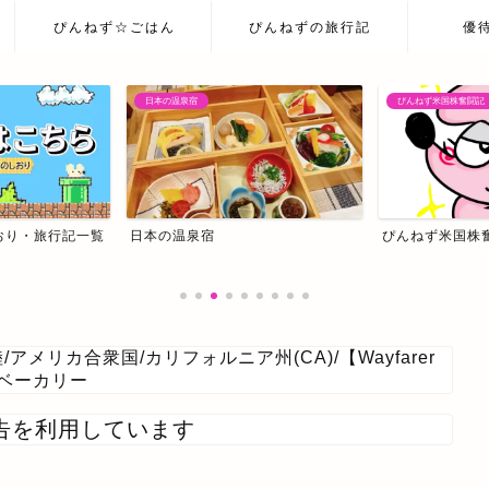
ぴんねず☆ごはん
ぴんねずの旅行記
優
ぴんねず米国株奮闘記
ぴんねず米国株奮闘記
我が家の主治医はC
陸
/
アメリカ合衆国
/
カリフォルニア州(CA)
/
【Wayfarer
絶品ベーカリー
告を利用しています