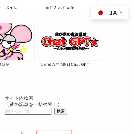
待・ポイ活
新ぴんねず日記
JA
hat GPT
ぴんねず☆投資の森
食べて歩いて
サイト内検索
（昔の記事を一括検索！）
検索