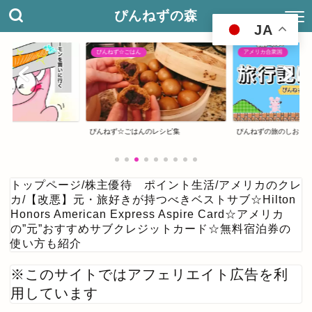
ぴんねずの森
JA
ぴんねず☆ごはん
アメリカ合衆国
ぴんねず☆ごはんのレシピ集
ぴんねずの旅のしおり
トップページ
/
株主優待 ポイント生活
/
アメリカのクレ
カ
/
【改悪】元・旅好きが持つべきベストサブ☆Hilton
Honors American Express Aspire Card☆アメリカ
の”元”おすすめサブクレジットカード☆無料宿泊券の
使い方も紹介
※このサイトではアフェリエイト広告を利
用しています