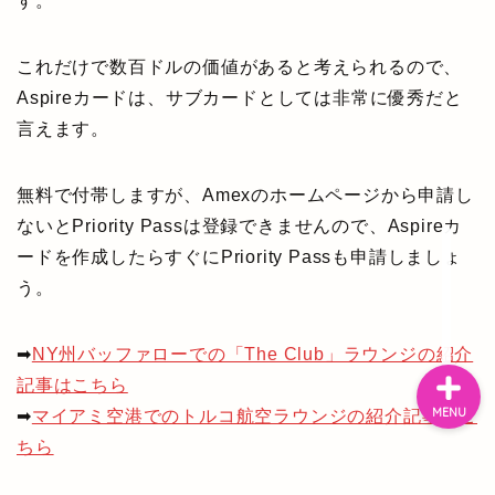
す。
ぴんねず漫画
これだけで数百ドルの価値があると考えられるので、
ぴんねず☆ごはんのレシ
Aspireカードは、サブカードとしては非常に優秀だと
ピ集
言えます。
ぴんねずの旅のしおり・
無料で付帯しますが、Amexのホームページから申請し
旅行記一覧
ないとPriority Passは登録できませんので、Aspireカ
ードを作成したらすぐにPriority Passも申請しましょ
日本の温泉宿
う。
➡
NY州バッファローでの「The Club」ラウンジの紹介
記事はこちら
MENU
➡
マイアミ空港でのトルコ航空ラウンジの紹介記事はこ
ちら