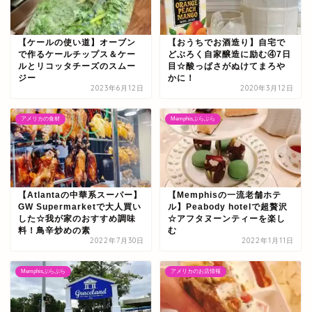
【ケールの使い道】オーブン
【おうちでお酒造り】自宅で
で作るケールチップス＆ケー
どぶろく自家醸造に励む④7日
ルとリコッタチーズのスムー
目☆酸っぱさがぬけてまろや
ジー
かに！
2023年6月12日
2020年3月12日
アメリカの食材
Memphisぶらぶら
【Atlantaの中華系スーパー】
【Memphisの一流老舗ホテ
GW Supermarketで大人買い
ル】Peabody hotelで超贅沢
した☆我が家のおすすめ調味
☆アフタヌーンティーを楽し
料！鳥辛炒めの素
む
2022年7月30日
2022年1月11日
Memphisぶらぶら
アメリカのお店情報