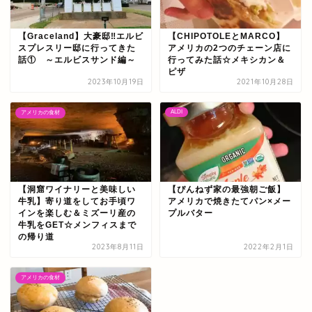
【Graceland】大豪邸‼エルビ
【CHIPOTOLEとMARCO】
スプレスリー邸に行ってきた
アメリカの2つのチェーン店に
話① ～エルビスサンド編～
行ってみた話☆メキシカン＆
ピザ
2023年10月19日
2021年10月28日
ALDI
アメリカの食材
【洞窟ワイナリーと美味しい
【ぴんねず家の最強朝ご飯】
牛乳】寄り道をしてお手頃ワ
アメリカで焼きたてパン×メー
インを楽しむ＆ミズーリ産の
プルバター
牛乳をGET☆メンフィスまで
の帰り道
2023年8月11日
2022年2月1日
アメリカの食材