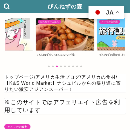
ぴんねずの森
JA
ぴんねず☆ごはん
アメリカ合衆国
ぴんねず☆ごはんのレシピ集
ぴんねずの旅のしおり
トップページ
/
アメリカ生活ブログ
/
アメリカの食材
/
【K&S World Market】ナシュビルからの帰り道に寄
りたい激安アジアンスーパー！
※このサイトではアフェリエイト広告を利
用しています
アメリカの食材