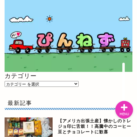
ぴんねず漫画
ぴんねず☆ごはんのレシ
ピ集
ぴんねずの旅のしおり・
旅行記一覧
日本の温泉宿
カテゴリー
最新記事
MENU
【アメリカ出張土産】懐かしのトレ
ジョ印に舌鼓！！高騰中のコーヒー
豆とチョコレートに歓喜