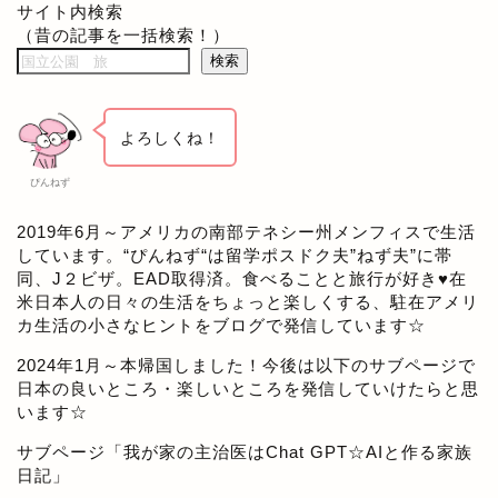
サイト内検索
（昔の記事を一括検索！）
検索
よろしくね！
ぴんねず
2019年6月～アメリカの南部テネシー州メンフィスで生活
しています。“ぴんねず“は留学ポスドク夫”ねず夫”に帯
同、J２ビザ。EAD取得済。食べることと旅行が好き♥在
米日本人の日々の生活をちょっと楽しくする、駐在アメリ
カ生活の小さなヒントをブログで発信しています☆
2024年1月～本帰国しました！今後は以下のサブページで
日本の良いところ・楽しいところを発信していけたらと思
います☆
サブページ「
我が家の主治医はChat GPT☆AIと作る家族
日記
」