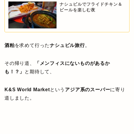
ナシュビルでフライドチキン＆
ビールを楽しむ夜
酒粕
を求めて行った
ナシュビル旅行
。
その帰り道、
「メンフィスにないものがあるか
も！？」
と期待して、
K&S World Market
という
アジア系のスーパー
に寄り
道しました。