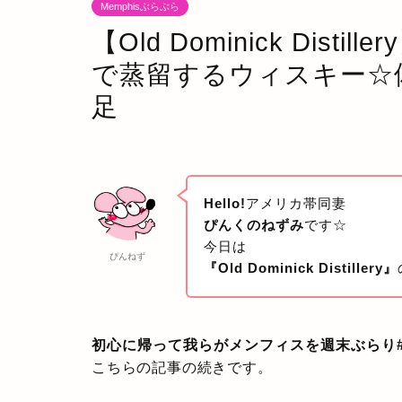
Memphisぶらぶら
【Old Dominick Dis
で蒸留するウィスキー☆
足
Hello!
アメリカ帯同妻
ぴんくのねずみ
です☆
今日は
ぴんねず
『Old Dominick Distillery』
初心に帰って我らがメンフィスを週末ぶらり
こちらの記事の続きです。