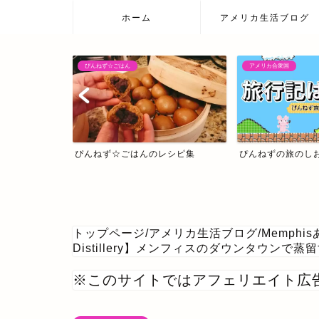
ホーム
アメリカ生活ブログ
アメリカ合衆国
日本の温泉宿
レシピ集
ぴんねずの旅のしおり・旅行記一覧
日本の温泉宿
トップページ
/
アメリカ生活ブログ
/
Memphi
Distillery】メンフィスのダウンタウン
※このサイトではアフェリエイト広