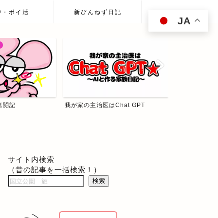
待・ポイ活
新ぴんねず日記
JA
hat GPT
ぴんねず☆投資の森
食べて歩いて
サイト内検索
（昔の記事を一括検索！）
検索