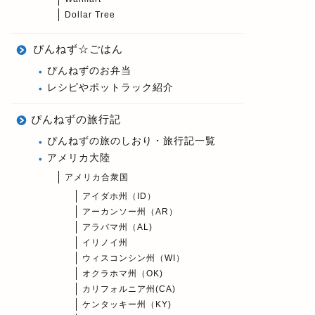
Dollar Tree
ぴんねず☆ごはん
ぴんねずのお弁当
レシピやポットラック紹介
ぴんねずの旅行記
ぴんねずの旅のしおり・旅行記一覧
アメリカ大陸
アメリカ合衆国
アイダホ州（ID）
アーカンソー州（AR）
アラバマ州（AL)
イリノイ州
ウィスコンシン州（WI）
オクラホマ州（OK)
カリフォルニア州(CA)
ケンタッキー州（KY)