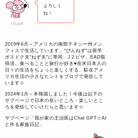
よろしく
ね！
ぴんねず
2019年6月～アメリカの南部テネシー州メン
フィスで生活しています。“ぴんねず“は留学
ポスドク夫”ねず夫”に帯同、J２ビザ。EAD取
得済。食べることと旅行が好き♥在米日本人の
日々の生活をちょっと楽しくする、駐在アメ
リカ生活の小さなヒントをブログで発信して
います☆
2024年1月～本帰国しました！今後は以下の
サブページで日本の良いところ・楽しいとこ
ろを発信していけたらと思います☆
サブページ「
我が家の主治医はChat GPT☆AI
と作る家族日記
」