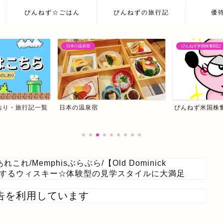
ぴんねず☆ごはん
ぴんねずの旅行記
優
ぴんねず米国株奮闘記
ぴんねず米国株奮闘記
我が家の主治医はC
sあれこれ
/
Memphisぶらぶら
/
【Old Dominick
で蒸留するウィスキー☆体験型の見学スタイルに大満足
告を利用しています