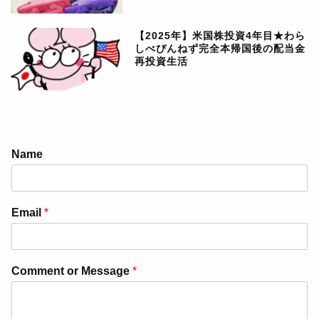
【2025年】米国株投資4年目★わら
しべぴんねず完全本帰国後の配当金
再投資生活
アメリカ生活ブログ
Name
ぴんねず漫画
Email
*
ぴんねず☆ごはんのレシ
ピ集
Comment or Message
*
ぴんねずの旅のしおり・
旅行記一覧