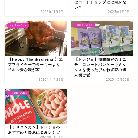
はロードトリップには向かな
い？！
2022年11月9日
2023年9月5日
TRADER JOE'S
おすすめグッズ
【Happy Thanksgiving!】エ
【トレジョ】期間限定のミニ
アフライヤーでターキーより
チョコレートパンケーキミッ
チキン派な我が家
クスを使ったぴんねず家の週
末朝ご飯
2020年11月28日
2023年5月23日
TRADER JOE'S
【チリコンカン】トレジョの
おすすめと栗原はるみレシピ
2022年4月15日