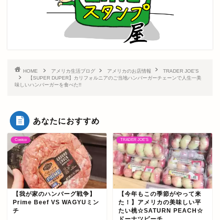
HOME
アメリカ生活ブログ
アメリカのお店情報
TRADER JOE'S
【SUPER DUPER】カリフォルニアのご当地ハンバーガーチェーンで人生一美
味しいハンバーガーを食べた!!
あなたにおすすめ
Costco
TRADER JOE'S
【我が家のハンバーグ戦争】
【今年もこの季節がやって来
Prime Beef VS WAGYUミン
た！】アメリカの美味しい平
チ
たい桃☆SATURN PEACH☆
ドーナツピーチ