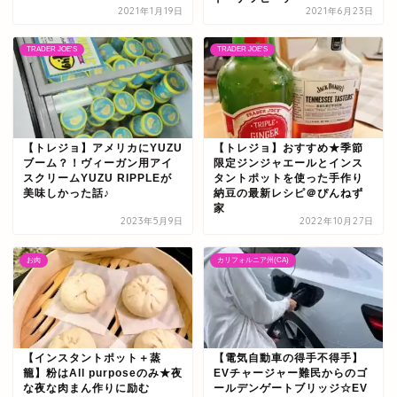
2021年1月19日
2021年6月23日
TRADER JOE'S
TRADER JOE'S
【トレジョ】アメリカにYUZU
【トレジョ】おすすめ★季節
ブーム？！ヴィーガン用アイ
限定ジンジャエールとインス
スクリームYUZU RIPPLEが
タントポットを使った手作り
美味しかった話♪
納豆の最新レシピ＠ぴんねず
家
2023年5月9日
2022年10月27日
お肉
カリフォルニア州(CA)
【インスタントポット＋蒸
【電気自動車の得手不得手】
籠】粉はAll purposeのみ★夜
EVチャージャー難民からのゴ
な夜な肉まん作りに励む
ールデンゲートブリッジ☆EV