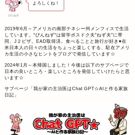
よろしくね！
ぴんねず
2019年6月～アメリカの南部テネシー州メンフィスで生活
しています。“ぴんねず“は留学ポスドク夫”ねず夫”に帯
同、J２ビザ。EAD取得済。食べることと旅行が好き♥在
米日本人の日々の生活をちょっと楽しくする、駐在アメリ
カ生活の小さなヒントをブログで発信しています☆
2024年1月～本帰国しました！今後は以下のサブページで
日本の良いところ・楽しいところを発信していけたらと思
います☆
サブページ「
我が家の主治医はChat GPT☆AIと作る家族
日記
」