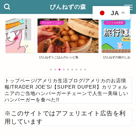
ぴんねずの森
JA
アメリカ合衆国
日本の温泉宿
のレシピ集
ぴんねずの旅のしおり・旅行記一覧
日本の温泉宿
トップページ
/
アメリカ生活ブログ
/
アメリカのお店情
報
/
TRADER JOE'S
/
【SUPER DUPER】カリフォル
ニアのご当地ハンバーガーチェーンで人生一美味しい
ハンバーガーを食べた!!
※このサイトではアフェリエイト広告を利
用しています