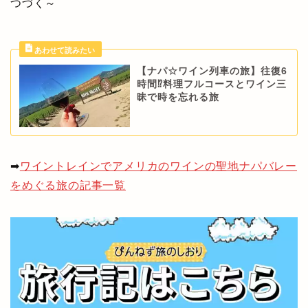
つづく～
【ナパ☆ワイン列車の旅】往復6
時間⁉料理フルコースとワイン三
昧で時を忘れる旅
➡
ワイントレインでアメリカのワインの聖地ナパバレー
をめぐる旅の記事一覧