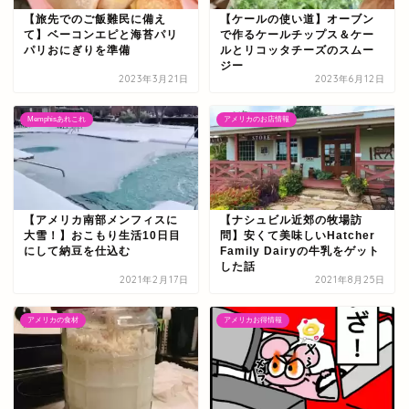
【旅先でのご飯難民に備え
【ケールの使い道】オーブン
て】ベーコンエピと海苔パリ
で作るケールチップス＆ケー
パリおにぎりを準備
ルとリコッタチーズのスムー
ジー
2023年3月21日
2023年6月12日
Memphisあれこれ
アメリカのお店情報
【アメリカ南部メンフィスに
【ナシュビル近郊の牧場訪
大雪！】おこもり生活10日目
問】安くて美味しいHatcher
にして納豆を仕込む
Family Dairyの牛乳をゲット
した話
2021年2月17日
2021年8月25日
アメリカの食材
アメリカお得情報