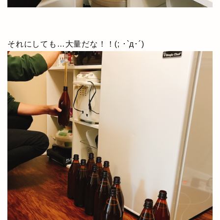
それにしても…大量だな！！(; ･`д･´)