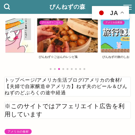
ぴんねずの森
JA
ぴんねず☆ごはん
アメリカ合衆国
ぴんねず☆ごはんのレシピ集
ぴんねずの旅のしおり
トップページ
/
アメリカ生活ブログ
/
アメリカの食材
/
【夫婦で自家醸造＠アメリカ】ねず夫のビール＆ぴん
ねずのどぶろくの途中経過
※このサイトではアフェリエイト広告を利
用しています
アメリカの食材