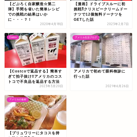
【どぶろく自家醸造☆第二
【漫画】ドライブスルーに初
弾】手間を省いた簡単レシピ
挑戦⁈クリスピークリームドー
での挑戦の結果はいか
ナツで12個無料ドーナツを
に・・・？！
GETした話
2020年4月18日
2023年2月7日
Costco
アメリカ生活ブログ
【Costcoで返品する】簡単す
アメリカで初めて眼科検診に
ぎて拍子抜け‼アメリカのコス
行った話
トコで不良品を返品する方法
2023年3月20日
2021年6月26日
アメリカの食材
【ブリュワリーにタコスを持