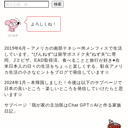
検索
よろしくね！
ぴんねず
2019年6月～アメリカの南部テネシー州メンフィスで生活
しています。“ぴんねず“は留学ポスドク夫”ねず夫”に帯
同、J２ビザ。EAD取得済。食べることと旅行が好き♥在
米日本人の日々の生活をちょっと楽しくする、駐在アメリ
カ生活の小さなヒントをブログで発信しています☆
2024年1月～本帰国しました！今後は以下のサブページで
日本の良いところ・楽しいところを発信していけたらと思
います☆
サブページ「
我が家の主治医はChat GPT☆AIと作る家族
日記
」