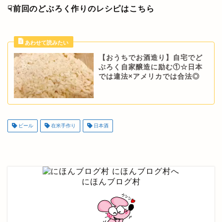
☟前回のどぶろく作りのレシピはこちら
【おうちでお酒造り】自宅でど
ぶろく自家醸造に励む①☆日本
では違法×アメリカでは合法◎
ビール
在米手作り
日本酒
にほんブログ村