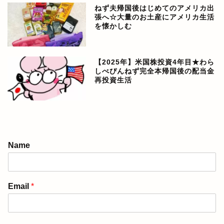
ねず夫帰国後はじめてのアメリカ出
張へ☆大量のお土産にアメリカ生活
を懐かしむ
【2025年】米国株投資4年目★わら
しべぴんねず完全本帰国後の配当金
再投資生活
アメリカ生活ブログ
Name
ぴんねず漫画
Email
*
ぴんねず☆ごはんのレシ
ピ集