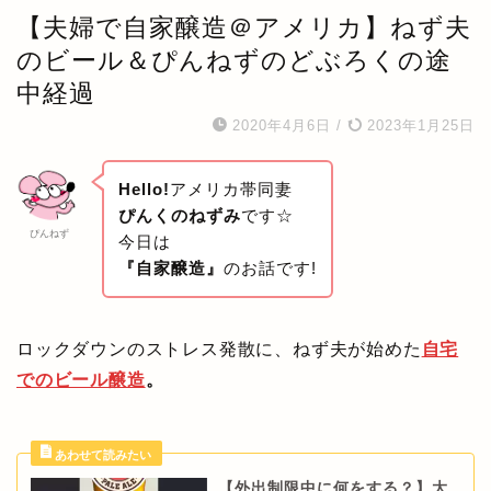
【夫婦で自家醸造＠アメリカ】ねず夫
のビール＆ぴんねずのどぶろくの途
中経過
2020年4月6日
/
2023年1月25日
Hello!
アメリカ帯同妻
ぴんくのねずみ
です☆
ぴんねず
今日は
『自家醸造』
のお話です!
ロックダウンのストレス発散に、ねず夫が始めた
自宅
でのビール醸造
。
【外出制限中に何をする？】大