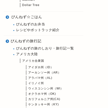
Dollar Tree
ぴんねず☆ごはん
ぴんねずのお弁当
レシピやポットラック紹介
ぴんねずの旅行記
ぴんねずの旅のしおり・旅行記一覧
アメリカ大陸
アメリカ合衆国
アイダホ州（ID）
アーカンソー州（AR）
アラバマ州（AL)
イリノイ州
ウィスコンシン州（WI）
オクラホマ州（OK)
カリフォルニア州(CA)
ケンタッキー州（KY)