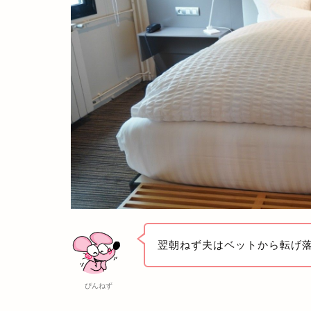
翌朝ねず夫はベットから転げ
ぴんねず