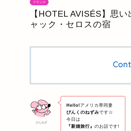
フランス
【HOTEL AVISÉS】思
ャック・セロスの宿
Cont
Hello!
アメリカ帯同妻
ぴんくのねずみ
です☆
今日は
ぴんねず
『新婚旅行』
のお話です!