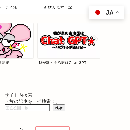
待・ポイ活
新ぴんねず日記
JA
奮闘記
我が家の主治医はChat GPT
ぴんねず☆投
サイト内検索
（昔の記事を一括検索！）
検索