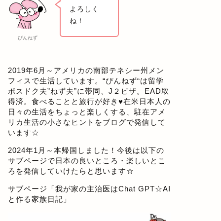
よろしく
ね！
ぴんねず
2019年6月～アメリカの南部テネシー州メン
フィスで生活しています。“ぴんねず“は留学
ポスドク夫”ねず夫”に帯同、J２ビザ。EAD取
得済。食べることと旅行が好き♥在米日本人の
日々の生活をちょっと楽しくする、駐在アメ
リカ生活の小さなヒントをブログで発信して
います☆
2024年1月～本帰国しました！今後は以下の
サブページで日本の良いところ・楽しいとこ
ろを発信していけたらと思います☆
サブページ「
我が家の主治医はChat GPT☆AI
と作る家族日記
」