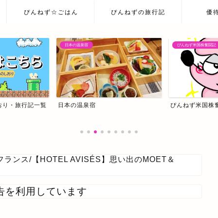
ぴんねず☆ごはん
ぴんねずの旅行記
優
日本の温泉宿
ぴんねず米国株奮闘記
おり・旅行記一覧
日本の温泉宿
ぴんねず米国株
フランス
/
【HOTEL AVISÉS】思い出のMOET＆
告を利用しています