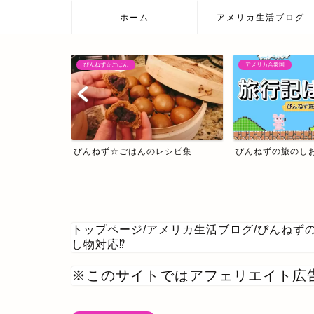
ホーム
アメリカ生活ブログ
アメリカ合衆国
日本の温泉宿
レシピ集
ぴんねずの旅のしおり・旅行記一覧
日本の温泉宿
トップページ
/
アメリカ生活ブログ
/
ぴんねず
し物対応⁉
※このサイトではアフェリエイト広