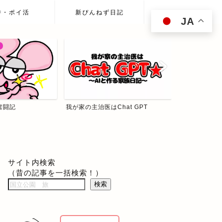
待・ポイ活
新ぴんねず日記
JA
hat GPT
ぴんねず☆投資の森
食べて歩いて
サイト内検索
（昔の記事を一括検索！）
検索