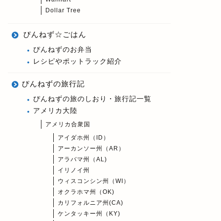
Dollar Tree
ぴんねず☆ごはん
ぴんねずのお弁当
レシピやポットラック紹介
ぴんねずの旅行記
ぴんねずの旅のしおり・旅行記一覧
アメリカ大陸
アメリカ合衆国
アイダホ州（ID）
アーカンソー州（AR）
アラバマ州（AL)
イリノイ州
ウィスコンシン州（WI）
オクラホマ州（OK)
カリフォルニア州(CA)
ケンタッキー州（KY)