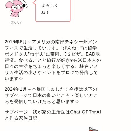
よろしく
ね！
ぴんねず
2019年6月～アメリカの南部テネシー州メン
フィスで生活しています。“ぴんねず“は留学
ポスドク夫”ねず夫”に帯同、J２ビザ。EAD取
得済。食べることと旅行が好き♥在米日本人の
日々の生活をちょっと楽しくする、駐在アメ
リカ生活の小さなヒントをブログで発信して
います☆
2024年1月～本帰国しました！今後は以下の
サブページで日本の良いところ・楽しいとこ
ろを発信していけたらと思います☆
サブページ「
我が家の主治医はChat GPT☆AI
と作る家族日記
」