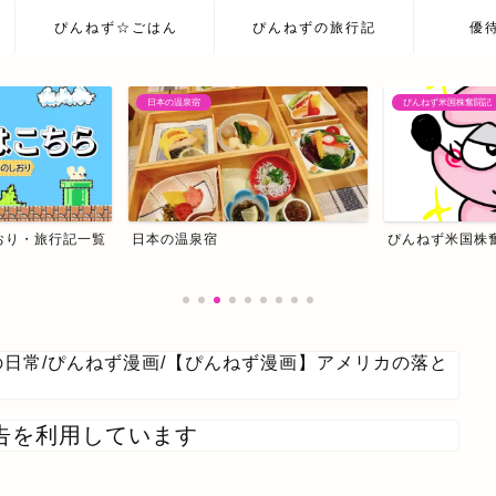
ぴんねず☆ごはん
ぴんねずの旅行記
優
ぴんねず米国株奮闘記
ぴんねず米国株奮闘記
我が家の主治医はC
の日常
/
ぴんねず漫画
/
【ぴんねず漫画】アメリカの落と
告を利用しています