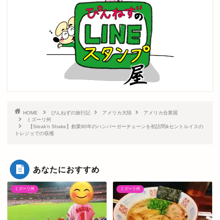
HOME
ぴんねずの旅行記
アメリカ大陸
アメリカ合衆国
ミズーリ州
【Steak’n Shake】創業90年のハンバーガーチェーンを初訪問&セントルイスの
トレジョでの収穫
あなたにおすすめ
ミズーリ州
ミズーリ州