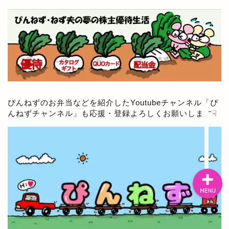
ぴんねず漫画
ぴんねず☆ごはんのレシ
ピ集
ぴんねずの旅のしおり・
旅行記一覧
ぴんねずのお弁当などを紹介したYoutubeチャンネル「
ぴ
んねずチャンネル
」も応援・登録よろしくお願いします☟
日本の温泉宿
MENU