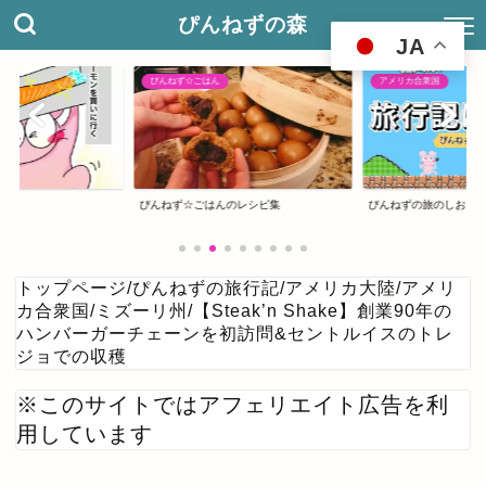
ぴんねずの森
JA
ぴんねず☆ごはん
アメリカ合衆国
ぴんねず☆ごはんのレシピ集
ぴんねずの旅のしおり
トップページ
/
ぴんねずの旅行記
/
アメリカ大陸
/
アメリ
カ合衆国
/
ミズーリ州
/
【Steak’n Shake】創業90年の
ハンバーガーチェーンを初訪問&セントルイスのトレ
ジョでの収穫
※このサイトではアフェリエイト広告を利
用しています