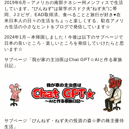
2019年6月～アメリカの南部テネシー州メンフィスで生活
しています。“ぴんねず“は留学ポスドク夫”ねず夫”に帯
同、J２ビザ。EAD取得済。食べることと旅行が好き♥在
米日本人の日々の生活をちょっと楽しくする、駐在アメリ
カ生活の小さなヒントをブログで発信しています☆
2024年1月～本帰国しました！今後は以下のサブページで
日本の良いところ・楽しいところを発信していけたらと思
います☆
サブページ「
我が家の主治医はChat GPT☆AIと作る家族
日記
」
サブページ「
ぴんねず・ねず夫の投資の森☆夢の株主優待
アメリカ生活ブログ
生活
」