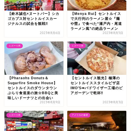
【鈴木誠也×ヌートバー】シカ
【Menya Rui】セントルイス
ゴカブス対セントルイスカー
で大行列のラーメン屋☆『麺
ジナルスの試合を観戦‼
や塁』で食べた“瀬戸内・尾道
ラーメン風”の絶品ラーメン
2023年8月6日
2023年8月5日
ミズーリ州
ミズーリ州
【Pharaohs Donuts＆
【セントルイス観光】極薄の
Sugarfire Smoke House】
セントルイススタイルピザ店
セントルイスのダウンタウン
IMO’S➡バドワイザー工場のビ
ぶらり食道楽の旅☆BBQと美
アガーデンで乾杯‼
味しいドーナツとの出会い
2023年8月9日
2023年8月3日
ミズーリ州
アメリカの食材