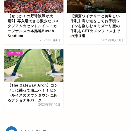
【せっかくの野球観戦が大
【洞窟ワイナリーと美味しい
雨⁉】再入場できる数少ないス
牛乳】寄り道をしてお手頃ワ
タジアム☆セントルイス・カ
インを楽しむ＆ミズーリ産の
ージナルスの本拠地Busch
牛乳をGET☆メンフィスまで
Stadium
の帰り道
2023年8月4日
2023年8月11日
ミズーリ州
【The Gateway Arch】ゴン
ドラに乗って頂上へ！！セン
トルイスのダウンタウンにあ
るナショナルパーク
2023年8月10日