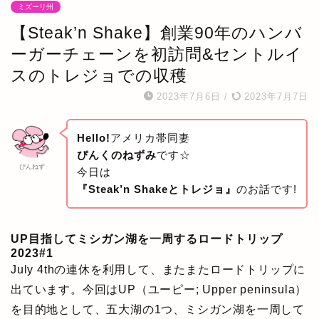
ミズーリ州
【Steak’n Shake】創業90年のハンバ
ーガーチェーンを初訪問&セントルイ
スのトレジョでの収穫
2023年7月6日
/
2023年7月7日
Hello!
アメリカ帯同妻
ぴんくのねずみ
です☆
ぴんねず
今日は
『Steak’n Shakeとトレジョ』
のお話です!
UP目指してミシガン湖を一周するロードトリップ
2023#1
July 4thの連休を利用して、またまたロードトリップに
出ています。今回はUP（ユーピー; Upper peninsula）
を目的地として、五大湖の1つ、ミシガン湖を一周して