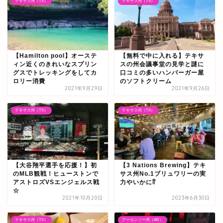
テキサス州（TX）
テキサス州（TX）
【Hamilton pool】オーステ
【無料で中に入れる】テキサ
ィン近くのきれいなスプリン
スの州会議事堂の見学と謎に
グスでトレッキングをしてカ
口コミの多いハンバーガー屋
ロリー消費
のソフトクリーム
2021年9月29日
2021年9月26日
テキサス州（TX）
テキサス州（TX）
【大谷翔平選手を応援！】初
【3 Nations Brewing】テキ
のMLB観戦！ヒューストンで
サス州No.1ブリュワリーの実
アストロズVSエンジェルス戦
力やいかに⁉
☆
2021年10月20日
2023年6月30日
アメリカ生活ブログ
テキサス州（TX）
アーカンソー州（AR）