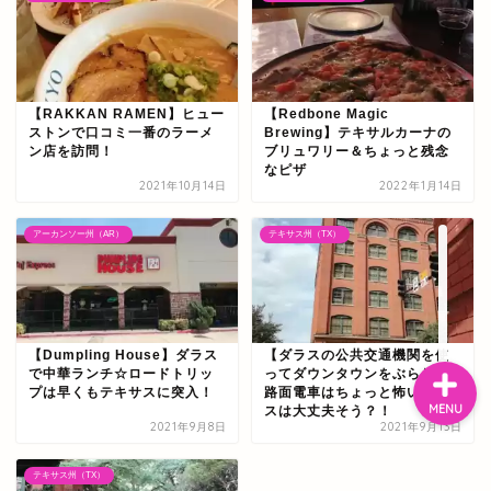
ぴんねず漫画
ぴんねず☆ごはんのレシ
【RAKKAN RAMEN】ヒュー
【Redbone Magic
ピ集
ストンで口コミ一番のラーメ
Brewing】テキサルカーナの
ン店を訪問！
ブリュワリー＆ちょっと残念
なピザ
ぴんねずの旅のしおり・
2021年10月14日
2022年1月14日
旅行記一覧
アーカンソー州（AR）
テキサス州（TX）
日本の温泉宿
【Dumpling House】ダラス
【ダラスの公共交通機関を使
で中華ランチ☆ロードトリッ
ってダウンタウンをぶらり】
プは早くもテキサスに突入！
路面電車はちょっと怖い☆バ
MENU
スは大丈夫そう？！
2021年9月8日
2021年9月13日
テキサス州（TX）