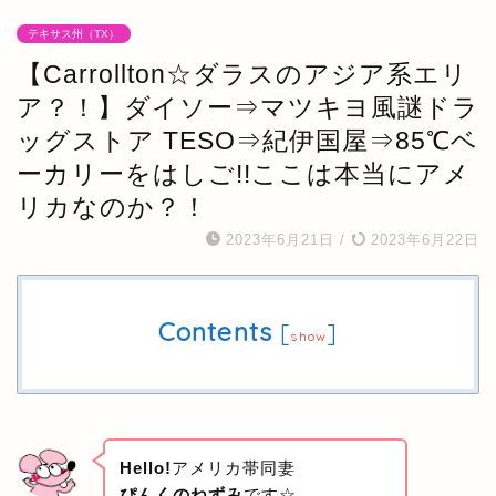
テキサス州（TX）
【Carrollton☆ダラスのアジア系エリ
ア？！】ダイソー⇒マツキヨ風謎ドラ
ッグストア TESO⇒紀伊国屋⇒85℃ベ
ーカリーをはしご!!ここは本当にアメ
リカなのか？！
2023年6月21日
/
2023年6月22日
Contents
[
]
show
Hello!
アメリカ帯同妻
ぴんくのねずみ
です☆