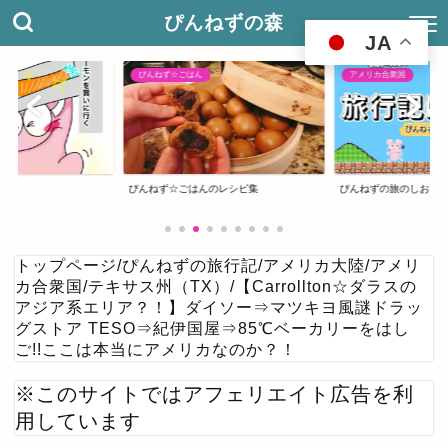
ぴんねずの森
JA
ぴんねず☆ごはん
アメリカ合衆国
ぴんねず☆ごはんのレシピ集
ぴんねずの旅のしおり
トップページ
/
ぴんねずの旅行記
/
アメリカ大陸
/
アメリ
カ合衆国
/
テキサス州（TX）
/
【Carrollton☆ダラスの
アジア系エリア？！】ダイソー⇒マツキヨ風謎ドラッ
グストア TESO⇒紀伊国屋⇒85℃ベーカリーをはし
ご!!ここは本当にアメリカなのか？！
※このサイトではアフェリエイト広告を利
用しています