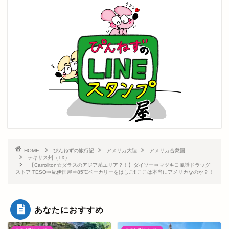
HOME
ぴんねずの旅行記
アメリカ大陸
アメリカ合衆国
テキサス州（TX）
【Carrollton☆ダラスのアジア系エリア？！】ダイソー⇒マツキヨ風謎ドラッグ
ストア TESO⇒紀伊国屋⇒85℃ベーカリーをはしご!!ここは本当にアメリカなのか？！
あなたにおすすめ