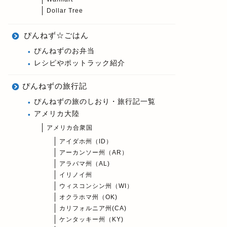
Dollar Tree
ぴんねず☆ごはん
ぴんねずのお弁当
レシピやポットラック紹介
ぴんねずの旅行記
ぴんねずの旅のしおり・旅行記一覧
アメリカ大陸
アメリカ合衆国
アイダホ州（ID）
アーカンソー州（AR）
アラバマ州（AL)
イリノイ州
ウィスコンシン州（WI）
オクラホマ州（OK)
カリフォルニア州(CA)
ケンタッキー州（KY)