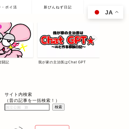
待・ポイ活
新ぴんねず日記
JA
hat GPT
ぴんねず☆投資の森
食べて歩いて
サイト内検索
（昔の記事を一括検索！）
検索