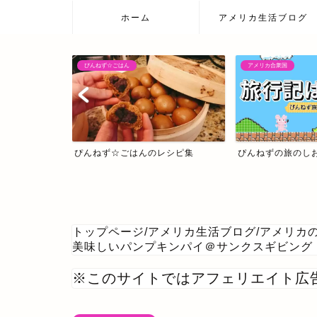
ホーム
アメリカ生活ブログ
アメリカ合衆国
日本の温泉宿
レシピ集
ぴんねずの旅のしおり・旅行記一覧
日本の温泉宿
トップページ
/
アメリカ生活ブログ
/
アメリカ
美味しいパンプキンパイ＠サンクスギビング
※このサイトではアフェリエイト広