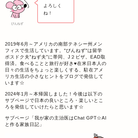
よろしく
ね！
ぴんねず
2019年6月～アメリカの南部テネシー州メン
フィスで生活しています。“ぴんねず“は留学
ポスドク夫”ねず夫”に帯同、J２ビザ。EAD取
得済。食べることと旅行が好き♥在米日本人の
日々の生活をちょっと楽しくする、駐在アメ
リカ生活の小さなヒントをブログで発信して
います☆
2024年1月～本帰国しました！今後は以下の
サブページで日本の良いところ・楽しいとこ
ろを発信していけたらと思います☆
サブページ「
我が家の主治医はChat GPT☆AI
と作る家族日記
」