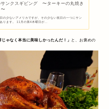
のサンクスギビング 〜ターキーの丸焼き
！〜
日の少ないアメリカですが、その少ない祝日の一つにサン
ります。 11月の第4木曜日が...
辞じゃなく本当に美味しかったんだ！」
と、お褒めの