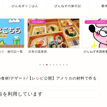
ぴんねず☆ごはん
ぴんねずの旅行記
優
ぴんねず米国株奮闘記
ぴんねず米国株奮闘記
我が家の主治医はC
の食材
/
デザート
/
【レシピ公開】アメリカの材料で作る
告を利用しています