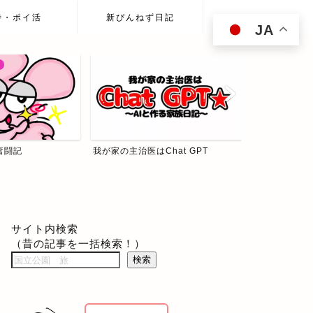
待・ポイ活
新ぴんねず日記
JA
hat GPT
ぴんねず☆投資の森
食べて歩いて
サイト内検索
（昔の記事を一括検索！）
検索