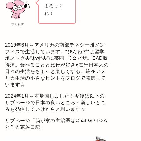
よろしく
ね！
ぴんねず
2019年6月～アメリカの南部テネシー州メン
フィスで生活しています。“ぴんねず“は留学
ポスドク夫”ねず夫”に帯同、J２ビザ。EAD取
得済。食べることと旅行が好き♥在米日本人の
日々の生活をちょっと楽しくする、駐在アメ
リカ生活の小さなヒントをブログで発信して
います☆
2024年1月～本帰国しました！今後は以下の
サブページで日本の良いところ・楽しいとこ
ろを発信していけたらと思います☆
サブページ「
我が家の主治医はChat GPT☆AI
と作る家族日記
」