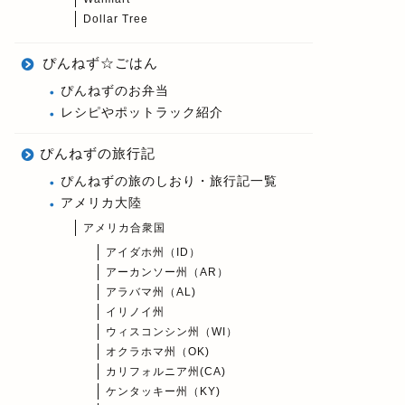
Dollar Tree
ぴんねず☆ごはん
ぴんねずのお弁当
レシピやポットラック紹介
ぴんねずの旅行記
ぴんねずの旅のしおり・旅行記一覧
アメリカ大陸
アメリカ合衆国
アイダホ州（ID）
アーカンソー州（AR）
アラバマ州（AL)
イリノイ州
ウィスコンシン州（WI）
オクラホマ州（OK)
カリフォルニア州(CA)
ケンタッキー州（KY)