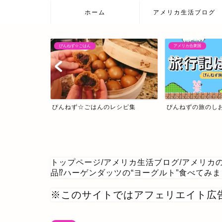
ホーム
アメリカ生活ブログ
アメリカ合衆国
日本の温泉宿
レシピ集
ぴんねずの旅のしおり・旅行記一覧
日本の温泉宿
トップページ
/
アメリカ生活ブログ
/
アメリカ
品⁉ハーゲンダッツの“ヨーグルト”食べてみ
※このサイトではアフェリエイト広