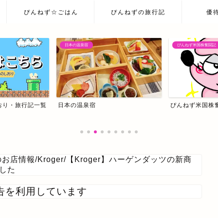
ぴんねず☆ごはん
ぴんねずの旅行記
優
ぴんねず米国株奮闘記
ぴんねず米国株奮闘記
我が家の主治医はC
のお店情報
/
Kroger
/
【Kroger】ハーゲンダッツの新商
ました
告を利用しています