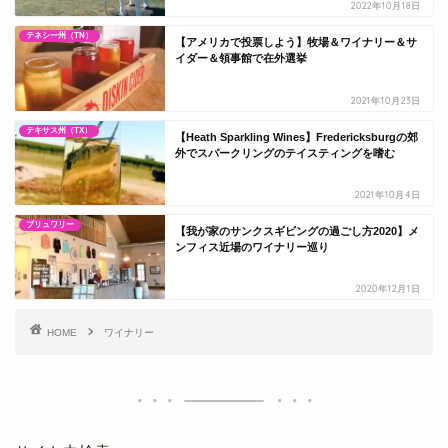
2022年10月18日
テネシー州（TN）
【アメリカで投票しよう】牧場＆ワイナリー＆サ
イダー＆領事館で在外選挙
2021年10月23日
テキサス州（TX）
【Heath Sparkling Wines】Fredericksburgの郊
外でスパークリングのテイスティングを嗜む
2021年10月4日
ブリュワリー
【我が家のサンクスギビングの過ごし方2020】メ
ンフィス近場のワイナリー巡り
2020年12月1日
HOME
ワイナリー