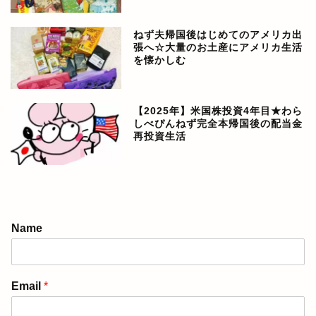
ねず夫帰国後はじめてのアメリカ出
張へ☆大量のお土産にアメリカ生活
を懐かしむ
【2025年】米国株投資4年目★わら
しべぴんねず完全本帰国後の配当金
再投資生活
アメリカ生活ブログ
Name
ぴんねず漫画
Email
*
ぴんねず☆ごはんのレシ
ピ集