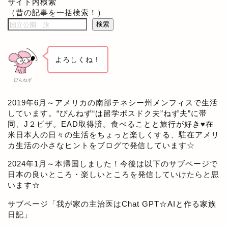
サイト内検索
（昔の記事を一括検索！）
検索
よろしくね！
ぴんねず
2019年6月～アメリカの南部テネシー州メンフィスで生活
しています。“ぴんねず“は留学ポスドク夫”ねず夫”に帯
同、J２ビザ。EAD取得済。食べることと旅行が好き♥在
米日本人の日々の生活をちょっと楽しくする、駐在アメリ
カ生活の小さなヒントをブログで発信しています☆
2024年1月～本帰国しました！今後は以下のサブページで
日本の良いところ・楽しいところを発信していけたらと思
います☆
サブページ「
我が家の主治医はChat GPT☆AIと作る家族
日記
」