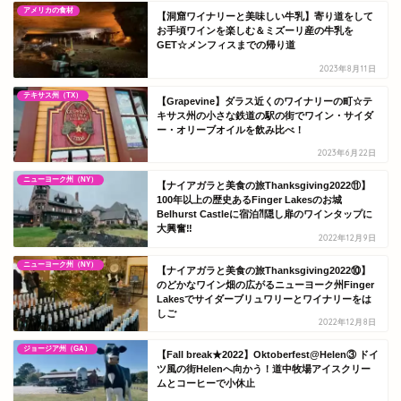
アメリカの食材
【洞窟ワイナリーと美味しい牛乳】寄り道をして
お手頃ワインを楽しむ＆ミズーリ産の牛乳を
GET☆メンフィスまでの帰り道
2023年8月11日
テキサス州（TX）
【Grapevine】ダラス近くのワイナリーの町☆テ
キサス州の小さな鉄道の駅の街でワイン・サイダ
ー・オリーブオイルを飲み比べ！
2023年6月22日
ニューヨーク州（NY）
【ナイアガラと美食の旅Thanksgiving2022⑪】
100年以上の歴史あるFinger Lakesのお城
Belhurst Castleに宿泊⁈隠し扉のワインタップに
大興奮‼
2022年12月9日
ニューヨーク州（NY）
【ナイアガラと美食の旅Thanksgiving2022⑩】
のどかなワイン畑の広がるニューヨーク州Finger
Lakesでサイダーブリュワリーとワイナリーをは
しご
2022年12月8日
ジョージア州（GA）
【Fall break★2022】Oktoberfest@Helen③ ドイ
ツ風の街Helenへ向かう！道中牧場アイスクリー
ムとコーヒーで小休止