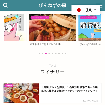
ぴんねずの森
JA
ぴんねず☆ごはん
アメリカ合衆国
ぴんねず☆ごはんのレシピ集
ぴんねずの旅のしおり
― TAG ―
ワイナリー
京都府
【丹後グルメを満喫】出石城下町散策で食べる絶
品出石蕎麦＆天橋立ワイナリーの白ワインソフト
2024年7月22日