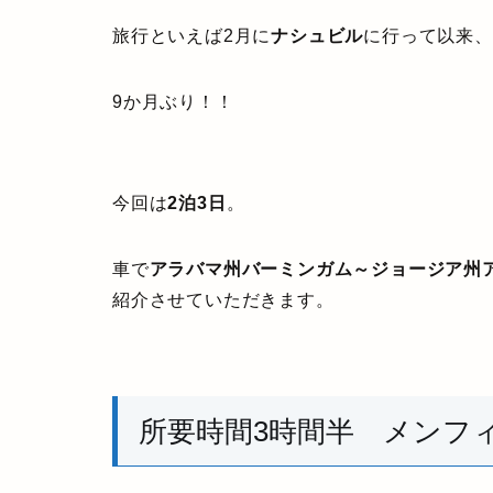
旅行といえば2月に
ナシュビル
に行って以来、
9か月ぶり！！
今回は
2泊3日
。
車で
アラバマ州バーミンガム～ジョージア州
紹介させていただきます。
所要時間3時間半 メンフ