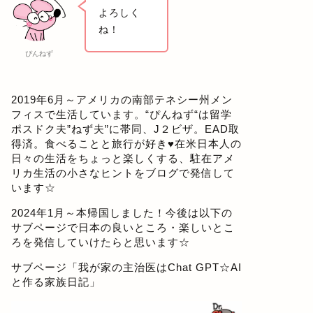
よろしく
ね！
ぴんねず
2019年6月～アメリカの南部テネシー州メン
フィスで生活しています。“ぴんねず“は留学
ポスドク夫”ねず夫”に帯同、J２ビザ。EAD取
得済。食べることと旅行が好き♥在米日本人の
日々の生活をちょっと楽しくする、駐在アメ
リカ生活の小さなヒントをブログで発信して
います☆
2024年1月～本帰国しました！今後は以下の
サブページで日本の良いところ・楽しいとこ
ろを発信していけたらと思います☆
サブページ「
我が家の主治医はChat GPT☆AI
と作る家族日記
」