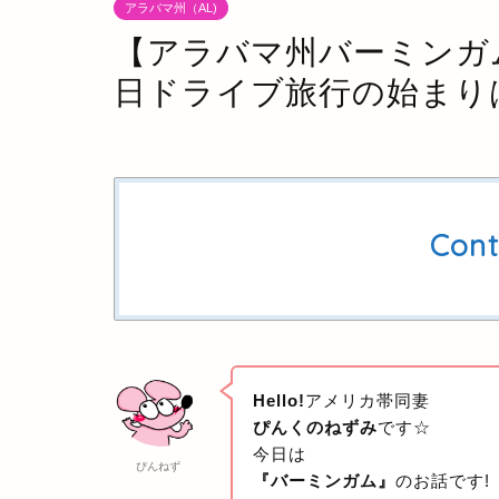
アラバマ州（AL)
【アラバマ州バーミンガム
日ドライブ旅行の始まり
Cont
Hello!
アメリカ帯同妻
ぴんくのねずみ
です☆
今日は
ぴんねず
『バーミンガム』
のお話です!