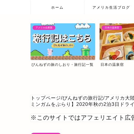
ホーム
アメリカ生活ブログ
アメリカ合衆国
日本の温泉宿
レシピ集
ぴんねずの旅のしおり・旅行記一覧
日本の温泉宿
トップページ
/
ぴんねずの旅行記
/
アメリカ大
ミンガムをぶらり】2020年秋の2泊3日ド
※このサイトではアフェリエイト広