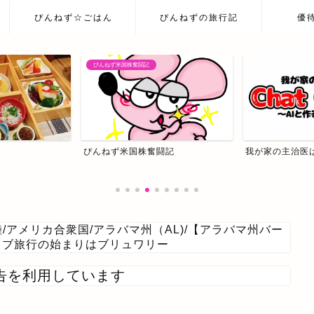
ぴんねず☆ごはん
ぴんねずの旅行記
優
ぴんねず米国株奮闘記
ぴんねず米国株奮闘記
我が家の主治医はC
陸
/
アメリカ合衆国
/
アラバマ州（AL)
/
【アラバマ州バー
ライブ旅行の始まりはブリュワリー
告を利用しています