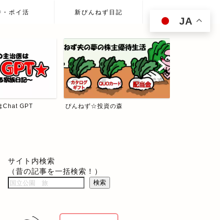
待・ポイ活
新ぴんねず日記
JA
hat GPT
ぴんねず☆投資の森
食べて歩いて
サイト内検索
（昔の記事を一括検索！）
検索