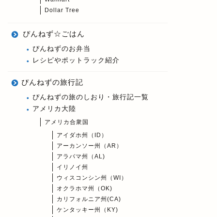
Dollar Tree
ぴんねず☆ごはん
ぴんねずのお弁当
レシピやポットラック紹介
ぴんねずの旅行記
ぴんねずの旅のしおり・旅行記一覧
アメリカ大陸
アメリカ合衆国
アイダホ州（ID）
アーカンソー州（AR）
アラバマ州（AL)
イリノイ州
ウィスコンシン州（WI）
オクラホマ州（OK)
カリフォルニア州(CA)
ケンタッキー州（KY)