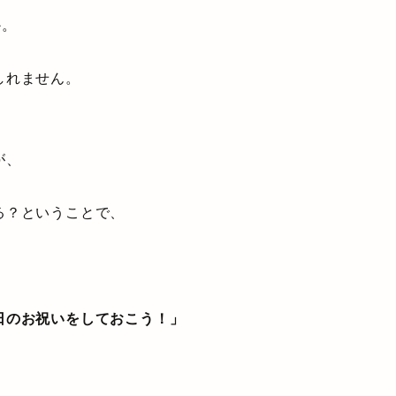
か。
しれません。
が、
る？ということで、
日のお祝いをしておこう！」