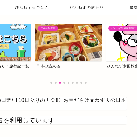
ぴんねず☆ごはん
ぴんねずの旅行記
優
日本の温泉宿
ぴんねず米国株奮闘記
おり・旅行記一覧
日本の温泉宿
ぴんねず米国株
の日常
/
【10日ぶりの再会‼】お宝だらけ★ねず夫の日本
告を利用しています