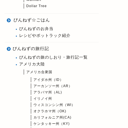
Dollar Tree
ぴんねず☆ごはん
ぴんねずのお弁当
レシピやポットラック紹介
ぴんねずの旅行記
ぴんねずの旅のしおり・旅行記一覧
アメリカ大陸
アメリカ合衆国
アイダホ州（ID）
アーカンソー州（AR）
アラバマ州（AL)
イリノイ州
ウィスコンシン州（WI）
オクラホマ州（OK)
カリフォルニア州(CA)
ケンタッキー州（KY)