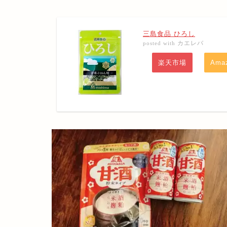
三島食品 ひろし
カエレバ
posted with
楽天市場
Ama