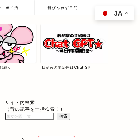
待・ポイ活
新ぴんねず日記
JA
奮闘記
我が家の主治医はChat GPT
ぴんねず☆投
サイト内検索
（昔の記事を一括検索！）
検索