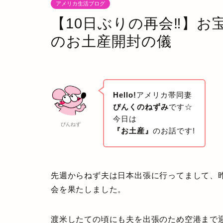
アメリカ生活ブログ
【10日ぶりの再会‼】お
のお土産開封の儀
Hello!
アメリカ帯同妻
ぴんくのねずみ
です☆
今日は
ぴんねず
『お土産』
のお話です!
先週からねず夫は日本出張に行ってまして、
会を果たしました。
渡米したての頃にも夫を出張のため空港まで