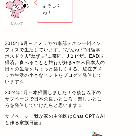
よろしく
ね！
ぴんねず
2019年6月～アメリカの南部テネシー州メン
フィスで生活しています。“ぴんねず“は留学
ポスドク夫”ねず夫”に帯同、J２ビザ。EAD取
得済。食べることと旅行が好き♥在米日本人の
日々の生活をちょっと楽しくする、駐在アメ
リカ生活の小さなヒントをブログで発信して
います☆
2024年1月～本帰国しました！今後は以下の
サブページで日本の良いところ・楽しいとこ
ろを発信していけたらと思います☆
サブページ「
我が家の主治医はChat GPT☆AI
と作る家族日記
」