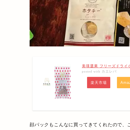
美瑛選果 フリーズドライ
カエレバ
posted with
楽天市場
Ama
顔パックもこんなに買ってきてくれたので、