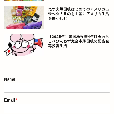
ねず夫帰国後はじめてのアメリカ出
張へ☆大量のお土産にアメリカ生活
を懐かしむ
【2025年】米国株投資4年目★わら
しべぴんねず完全本帰国後の配当金
再投資生活
アメリカ生活ブログ
Name
ぴんねず漫画
Email
*
ぴんねず☆ごはんのレシ
ピ集