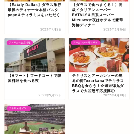
【Eataly Dallas】ダラス旅行
【ダラスで食べまくる！】高
最後のディナー☆本格パスタ
級イタリアンスーパー
pepe＆ティラミスをいただく
EATALY＆日系スーパー
Mitsuwa☆夜はホテルで豪華
海鮮ディナー
2023年7月2日
2023年3月16日
アメリカのお店情報
アーカンソー州（AR）
【Hマート】フードコートで韓
テキサスとアーカンソーの境
国料理を食べる夜
界の街Texarkanaでテキサス
BBQを食らう！☆週末弾丸ダ
ラスで大谷翔平応援隊①
2021年9月22日
2022年4月18日
テキサス州（TX）