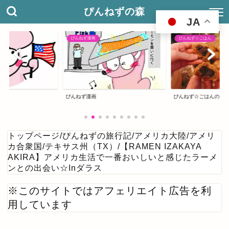
ぴんねずの森
JA
ぴんねず☆ごはん
アメリカ合衆国
ぴんねず☆ごはんのレシピ集
ぴんねずの旅のしおり
トップページ
/
ぴんねずの旅行記
/
アメリカ大陸
/
アメリ
カ合衆国
/
テキサス州（TX）
/
【RAMEN IZAKAYA
AKIRA】アメリカ生活で一番おいしいと感じたラーメ
ンとの出会い☆Inダラス
※このサイトではアフェリエイト広告を利
用しています