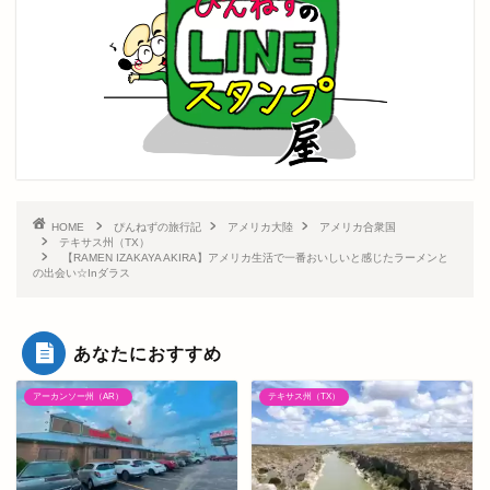
HOME
ぴんねずの旅行記
アメリカ大陸
アメリカ合衆国
テキサス州（TX）
【RAMEN IZAKAYA AKIRA】アメリカ生活で一番おいしいと感じたラーメンと
の出会い☆Inダラス
あなたにおすすめ
アーカンソー州（AR）
テキサス州（TX）