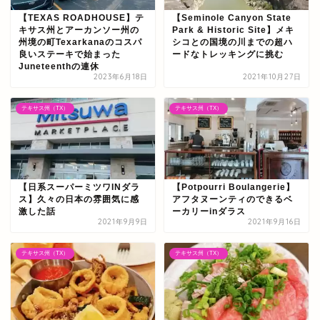
【TEXAS ROADHOUSE】テ
【Seminole Canyon State
キサス州とアーカンソー州の
Park & Historic Site】メキ
州境の町Texarkanaのコスパ
シコとの国境の川までの超ハ
良いステーキで始まった
ードなトレッキングに挑む
Juneteenthの連休
2023年6月18日
2021年10月27日
テキサス州（TX）
テキサス州（TX）
【日系スーパーミツワINダラ
【Potpourri Boulangerie】
ス】久々の日本の雰囲気に感
アフタヌーンティのできるベ
激した話
ーカリーinダラス
2021年9月9日
2021年9月16日
テキサス州（TX）
テキサス州（TX）