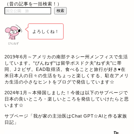
（昔の記事を一括検索！）
検索
よろしくね！
ぴんねず
2019年6月～アメリカの南部テネシー州メンフィスで生活
しています。“ぴんねず“は留学ポスドク夫”ねず夫”に帯
同、J２ビザ。EAD取得済。食べることと旅行が好き♥在
米日本人の日々の生活をちょっと楽しくする、駐在アメリ
カ生活の小さなヒントをブログで発信しています☆
2024年1月～本帰国しました！今後は以下のサブページで
日本の良いところ・楽しいところを発信していけたらと思
います☆
サブページ「
我が家の主治医はChat GPT☆AIと作る家族
日記
」