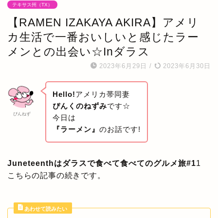
テキサス州（TX）
【RAMEN IZAKAYA AKIRA】アメリ
カ生活で一番おいしいと感じたラー
メンとの出会い☆Inダラス
2023年6月29日
/
2023年6月30日
Hello!
アメリカ帯同妻
ぴんくのねずみ
です☆
ぴんねず
今日は
『ラーメン』
のお話です!
Juneteenthはダラスで食べて食べてのグルメ旅#1
1
こちらの記事の続きです。