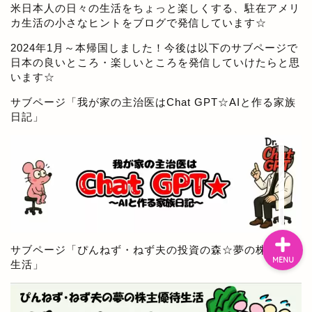
米日本人の日々の生活をちょっと楽しくする、駐在アメリ
ぴんねず漫画
カ生活の小さなヒントをブログで発信しています☆
2024年1月～本帰国しました！今後は以下のサブページで
ぴんねず☆ごはんのレシ
日本の良いところ・楽しいところを発信していけたらと思
ピ集
います☆
サブページ「
我が家の主治医はChat GPT☆AIと作る家族
ぴんねずの旅のしおり・
日記
」
旅行記一覧
日本の温泉宿
サブページ「
ぴんねず・ねず夫の投資の森☆夢の株主優待
MENU
生活
」