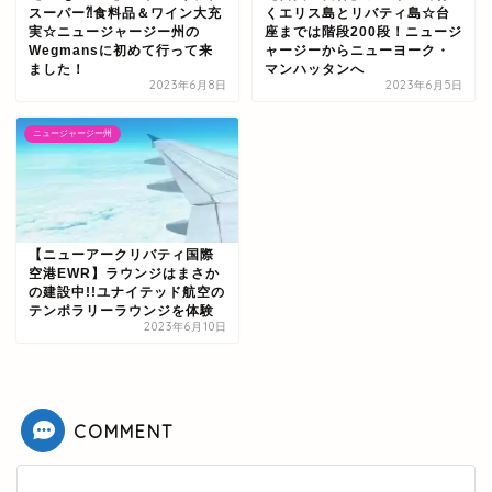
スーパー⁈食料品＆ワイン大充
くエリス島とリバティ島☆台
実☆ニュージャージー州の
座までは階段200段！ニュージ
Wegmansに初めて行って来
ャージーからニューヨーク・
ました！
マンハッタンへ
2023年6月8日
2023年6月5日
ニュージャージー州
【ニューアークリバティ国際
空港EWR】ラウンジはまさか
の建設中!!ユナイテッド航空の
テンポラリーラウンジを体験
2023年6月10日
COMMENT