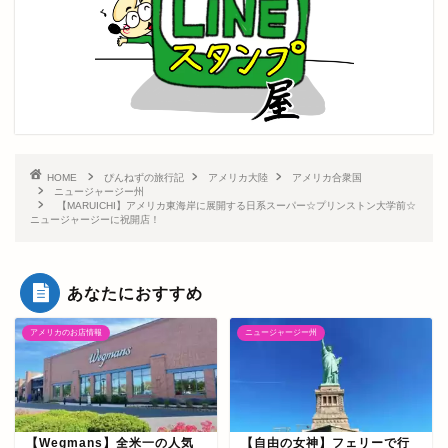
HOME
ぴんねずの旅行記
アメリカ大陸
アメリカ合衆国
ニュージャージー州
【MARUICHI】アメリカ東海岸に展開する日系スーパー☆プリンストン大学前☆
ニュージャージーに祝開店！
あなたにおすすめ
アメリカのお店情報
ニュージャージー州
【Wegmans】全米一の人気
【自由の女神】フェリーで行