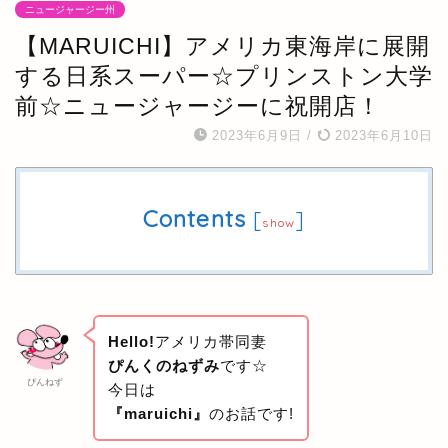
ニュージャージー州
【MARUICHI】アメリカ東海岸に展開
する日系スーパー☆プリンストン大学
前☆ニュージャージーに祝開店！
2023年6月9日
/
2023年6月10日
Contents
[
]
show
Hello!
アメリカ帯同妻
ぴんくのねずみ
です☆
ぴんねず
今日は
『maruichi』
のお話です!