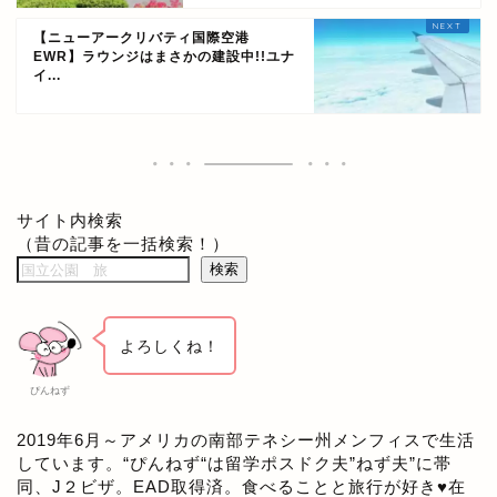
【ニューアークリバティ国際空港
EWR】ラウンジはまさかの建設中!!ユナ
イ...
サイト内検索
（昔の記事を一括検索！）
検索
よろしくね！
ぴんねず
2019年6月～アメリカの南部テネシー州メンフィスで生活
しています。“ぴんねず“は留学ポスドク夫”ねず夫”に帯
アメリカ生活ブログ
同、J２ビザ。EAD取得済。食べることと旅行が好き♥在