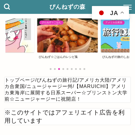
ぴんねずの森
JA
ぴんねず☆ごはん
アメリカ合衆国
ぴんねず☆ごはんのレシピ集
ぴんねずの旅のしおり
トップページ
/
ぴんねずの旅行記
/
アメリカ大陸
/
アメリ
カ合衆国
/
ニュージャージー州
/
【MARUICHI】アメリ
カ東海岸に展開する日系スーパー☆プリンストン大学
前☆ニュージャージーに祝開店！
※このサイトではアフェリエイト広告を利
用しています