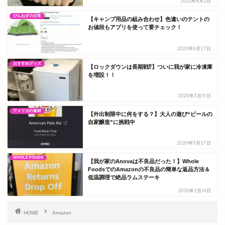
2022年8月2日
ぴんねずの日常
【キャンプ用品の組み合わせ】色違いのテントの
お値段もアプリを使って要チェック！
2020年6月27日
おすすめグッズ
【ロックダウンは長期戦⁉】ついに我が家に冷凍庫
を増設！！
2020年3月31日
アメリカの食材
【外出制限中に何をする？】大人の遊び“ビールの
自家醸造”に挑戦中
2020年3月27日
WHOLE FOODS
【我が家のAnovaは不良品だった！】Whole
FoodsでのAmazonの不良品の簡単な返品方法＆
低温調理で絶品ラムステーキ
2020年2月16日
HOME
Amazon