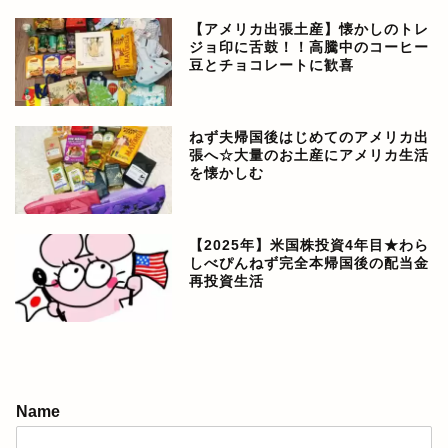
【アメリカ出張土産】懐かしのトレ
ジョ印に舌鼓！！高騰中のコーヒー
豆とチョコレートに歓喜
ねず夫帰国後はじめてのアメリカ出
張へ☆大量のお土産にアメリカ生活
を懐かしむ
【2025年】米国株投資4年目★わら
しべぴんねず完全本帰国後の配当金
再投資生活
アメリカ生活ブログ
Name