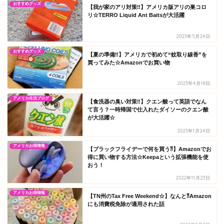
おすすめグッズ
【我が家のアリ対策‼】アメリカ版アリの巣コロ
リ☆TERRO Liquid Ant Baitsが大活躍
2023年5月24日
おすすめグッズ
【夏の準備‼】アメリカで初めて“蚊取り線香”を
買ってみた☆Amazonでお買い物
2023年4月18日
アメリカ生活ブログ
【食洗器の臭い対策‼】クエン酸って英語でなん
て言う？一時帰国で仕入れたダイソーのクエン酸
が大活躍☆
2023年1月24日
アメリカお得情報
【ブラックフライデーで何を買う⁈】Amazonでお
得に買い物する方法☆Keepaという拡張機能を使
おう！
2022年11月23日
アメリカお得情報
【TN州のTax Free Weekend☆】なんと⁈Amazon
にも消費税免除が適用された話