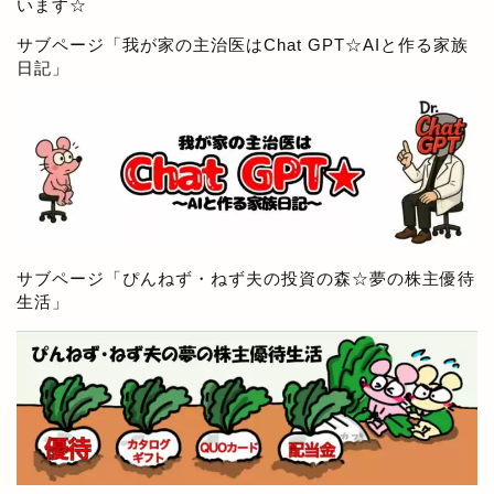
います☆
サブページ「
我が家の主治医はChat GPT☆AIと作る家族
日記
」
サブページ「
ぴんねず・ねず夫の投資の森☆夢の株主優待
生活
」