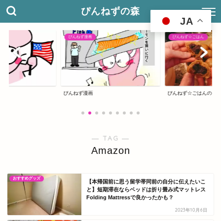
ぴんねずの森
JA
ぴんねず漫画
ぴんねず☆ごはん
グ
ぴんねず漫画
ぴんねず☆ごはんのレ
― TAG ―
Amazon
おすすめグッズ
【本帰国前に思う留学帯同前の自分に伝えたいこ
と】短期滞在ならベッドは折り畳み式マットレス
Folding Mattressで良かったかも？
2023年10月6日